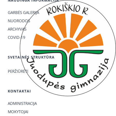
NAUDINGA INFORMACIJA
GARBĖS GALERIJA
NUORODOS
ARCHYVAS
COVID-19
SVETAINĖS STRUKTŪRA
PERŽIŪRĖTI
KONTAKTAI
ADMINISTRACIJA
MOKYTOJAI