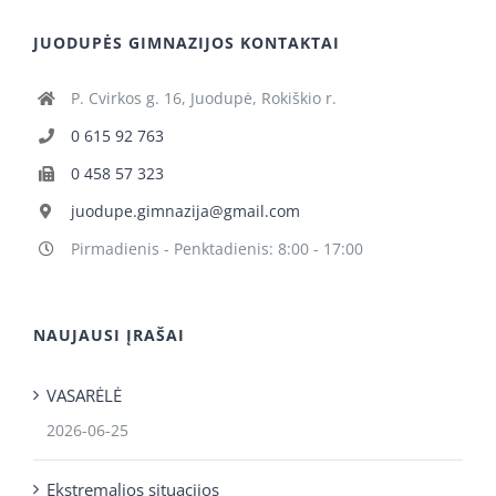
JUODUPĖS GIMNAZIJOS KONTAKTAI
P. Cvirkos g. 16, Juodupė, Rokiškio r.
0 615 92 763
0 458 57 323
juodupe.gimnazija@gmail.com
Pirmadienis - Penktadienis: 8:00 - 17:00
NAUJAUSI ĮRAŠAI
VASARĖLĖ
2026-06-25
Ekstremalios situacijos