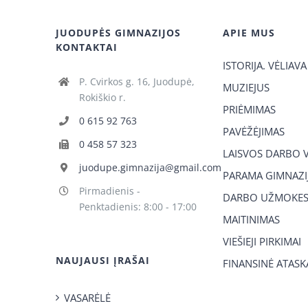
JUODUPĖS GIMNAZIJOS
APIE MUS
KONTAKTAI
ISTORIJA. VĖLIAVA
P. Cvirkos g. 16, Juodupė,
MUZIEJUS
Rokiškio r.
PRIĖMIMAS
0 615 92 763
PAVĖŽĖJIMAS
0 458 57 323
LAISVOS DARBO 
juodupe.gimnazija@gmail.com
PARAMA GIMNAZIJ
Pirmadienis -
DARBO UŽMOKES
Penktadienis: 8:00 - 17:00
MAITINIMAS
VIEŠIEJI PIRKIMAI
NAUJAUSI ĮRAŠAI
FINANSINĖ ATASK
VASARĖLĖ