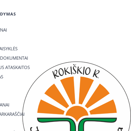
GDYMAS
ANAI
TAISYKLĖS
 DOKUMENTAI
US ATASKAITOS
AS
ANAI
RKARAŠČIAI