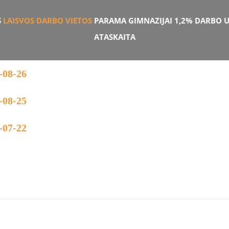
S
LAISVOS DARBO VIETOS
PARAMA GIMNAZIJAI 1,2%
DARBO U
ATASKAITA
-08-26
-08-25
-07-22