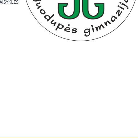
TAISYKLĖS