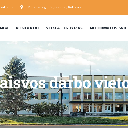
ail.com
P. Cvirkos g. 16, Juodupė, Rokiškio r.
NIAI
KONTAKTAI
VEIKLA. UGDYMAS
NEFORMALUS ŠVIE
aisvos darbo viet