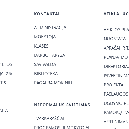
KONTAKTAI
VEIKLA. U
ADMINISTRACIJA
VEIKLOS PL
MOKYTOJAI
NUOSTATAI
KLASĖS
APRAŠAI IR 
DARBO TARYBA
PLANAVIMO
VIETOS
SAVIVALDA
DIREKTORIA
AI 2%
BIBLIOTEKA
ĮSIVERTINIM
TIS
PAGALBA MOKINIUI
PROJEKTAI
PASLAUGOS
UGDYMO PL
NEFORMALUS ŠVIETIMAS
AITA
PAMOKŲ TVA
TVARKARAŠČIAI
VERTINIMAS
PROGRAMOS IR MOKYTOJAI