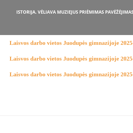
ISTORIJA. VĖLIAVA
MUZIEJUS
PRIĖMIMAS
PAVĖŽĖJIMA
Laisvos darbo vietos Juodupės gimnazijoje 2025
Laisvos darbo vietos Juodupės gimnazijoje 2025
Laisvos darbo vietos Juodupės gimnazijoje 2025