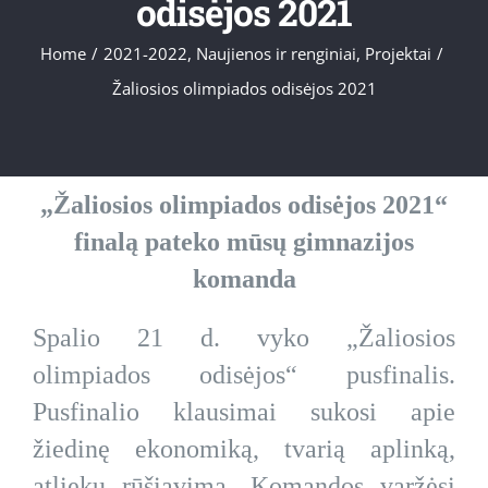
odisėjos 2021
Home
/
2021-2022
,
Naujienos ir renginiai
,
Projektai
/
Žaliosios olimpiados odisėjos 2021
„Žaliosios olimpiados odisėjos 2021“
finalą pateko mūsų gimnazijos
komanda
Spalio 21 d. vyko „Žaliosios
olimpiados odisėjos“ pusfinalis.
Pusfinalio klausimai sukosi apie
žiedinę ekonomiką, tvarią aplinką,
atliekų rūšiavimą. Komandos varžėsi