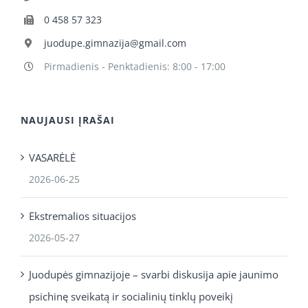
0 458 57 323
juodupe.gimnazija@gmail.com
Pirmadienis - Penktadienis: 8:00 - 17:00
NAUJAUSI ĮRAŠAI
VASARĖLĖ
2026-06-25
Ekstremalios situacijos
2026-05-27
Juodupės gimnazijoje – svarbi diskusija apie jaunimo
psichinę sveikatą ir socialinių tinklų poveikį