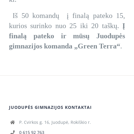
Iš 50 komandų į finalą pateko 15,
kurios surinko nuo 25 iki 20 taškų.
Į
finalą pateko ir mūsų Juodupės
gimnazijos komanda „Green Terra“
.
JUODUPĖS GIMNAZIJOS KONTAKTAI
P. Cvirkos g. 16, Juodupė, Rokiškio r.
0 615 92 763