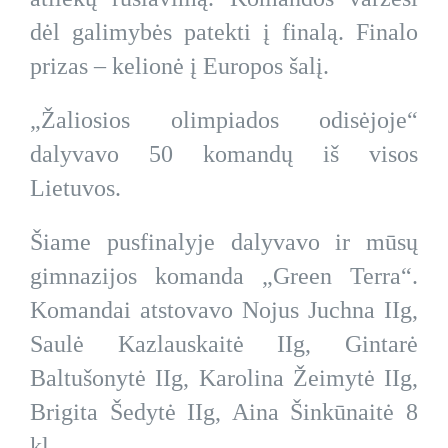
dėl galimybės patekti į finalą. Finalo
prizas – kelionė į Europos šalį.
„Žaliosios olimpiados odisėjoje“
dalyvavo 50 komandų iš visos
Lietuvos.
Šiame pusfinalyje dalyvavo ir mūsų
gimnazijos komanda „Green Terra“.
Komandai atstovavo Nojus Juchna IIg,
Saulė Kazlauskaitė IIg, Gintarė
Baltušonytė IIg, Karolina Žeimytė IIg,
Brigita Šedytė IIg, Aina Šinkūnaitė 8
kl.