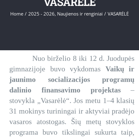
VASARĖLĖ
Home
/
2025 - 2026
,
Naujienos ir renginiai
/
VASARĖLĖ
Nuo birželio 8 iki 12 d. Juodupės
gimnazijoje buvo vykdomas
Vaikų ir
jaunimo socializacijos programų
dalinio finansavimo projektas
–
stovykla „Vasarėlė“. Jos metu 1–4 klasių
31 mokinys turiningai ir aktyviai pradėjo
vasaros atostogas. Šių metų stovyklos
programa buvo tikslingai sukurta taip,