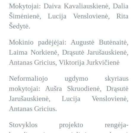
Mokytojai: Daiva Kavaliauskienė, Dalia
Šimėnienė, Lucija Venslovienė, Rita
Šedytė.
Mokinio padėjėjai: Augustė Butėnaitė,
Laima Norkienė, Drąsutė Jarušauskienė,
Antanas Gricius, Viktorija Jurkvičienė
Neformaliojo ugdymo skyriaus
mokytojai: Aušra Skruodienė, Drąsutė
Jarušauskienė, Lucija Venslovienė,
Antanas Gricius.
Stovyklos projekto rengėja-