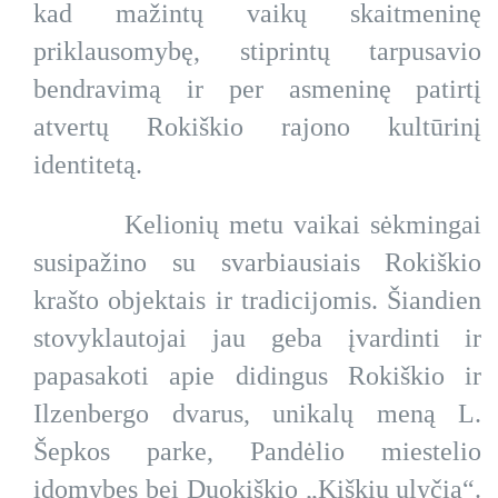
kad mažintų vaikų skaitmeninę
priklausomybę, stiprintų tarpusavio
bendravimą ir per asmeninę patirtį
atvertų Rokiškio rajono kultūrinį
identitetą.
Kelionių metu vaikai sėkmingai
susipažino su svarbiausiais Rokiškio
krašto objektais ir tradicijomis. Šiandien
stovyklautojai jau geba įvardinti ir
papasakoti apie didingus Rokiškio ir
Ilzenbergo dvarus, unikalų meną L.
Šepkos parke, Pandėlio miestelio
įdomybes bei Duokiškio „Kiškių ulyčią“.