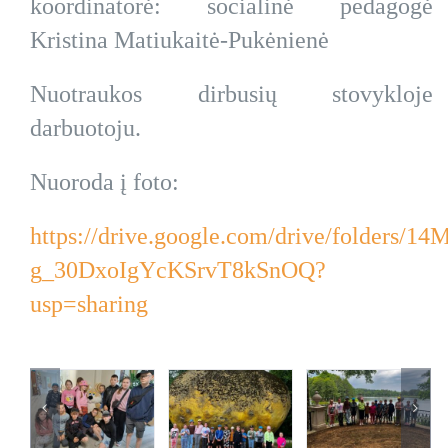
koordinatorė: socialinė pedagogė
Kristina Matiukaitė-Pukėnienė
Nuotraukos dirbusių stovykloje
darbuotoju.
Nuoroda į foto:
https://drive.google.com/drive/folders/
g_30DxoIgYcKSrvT8kSnOQ?
usp=sharing