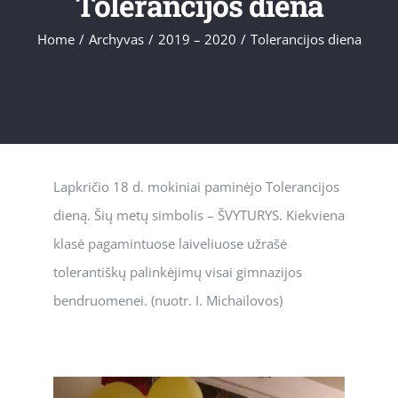
Tolerancijos diena
Home
/
Archyvas
/
2019 – 2020
/
Tolerancijos diena
Lapkričio 18 d. mokiniai paminėjo Tolerancijos
dieną. Šių metų simbolis – ŠVYTURYS. Kiekviena
klasė pagamintuose laiveliuose užrašė
tolerantiškų palinkėjimų visai gimnazijos
bendruomenei. (nuotr. I. Michailovos)