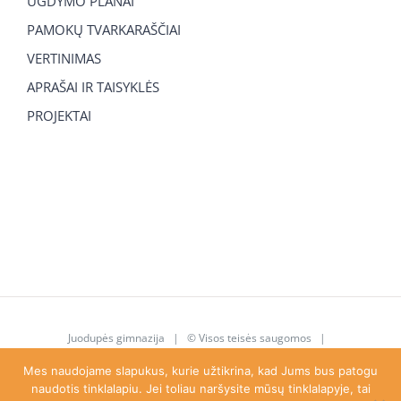
UGDYMO PLANAI
PAMOKŲ TVARKARAŠČIAI
VERTINIMAS
APRAŠAI IR TAISYKLĖS
PROJEKTAI
Juodupės gimnazija
| © Visos teisės saugomos |
juodupe.gimnazija@gmail.com
|
8 615 92 763
Mes naudojame slapukus, kurie užtikrina, kad Jums bus patogu
naudotis tinklalapiu. Jei toliau naršysite mūsų tinklalapyje, tai