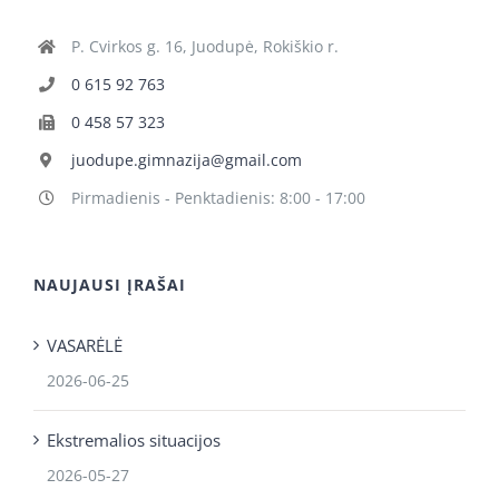
P. Cvirkos g. 16, Juodupė, Rokiškio r.
0 615 92 763
0 458 57 323
juodupe.gimnazija@gmail.com
Pirmadienis - Penktadienis: 8:00 - 17:00
NAUJAUSI ĮRAŠAI
VASARĖLĖ
2026-06-25
Ekstremalios situacijos
2026-05-27