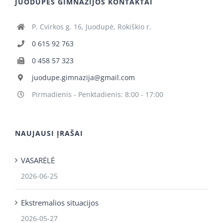
JUODUPĖS GIMNAZIJOS KONTAKTAI
P. Cvirkos g. 16, Juodupė, Rokiškio r.
0 615 92 763
0 458 57 323
juodupe.gimnazija@gmail.com
Pirmadienis - Penktadienis: 8:00 - 17:00
NAUJAUSI ĮRAŠAI
VASARĖLĖ
2026-06-25
Ekstremalios situacijos
2026-05-27