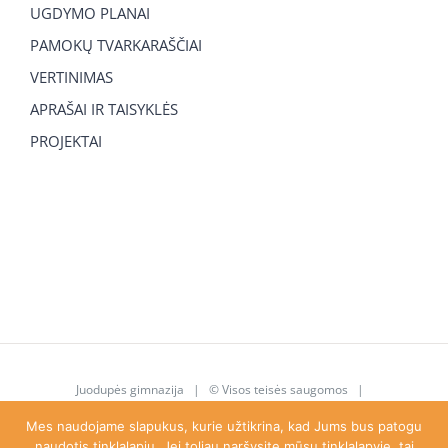
UGDYMO PLANAI
PAMOKŲ TVARKARAŠČIAI
VERTINIMAS
APRAŠAI IR TAISYKLĖS
PROJEKTAI
Juodupės gimnazija
| © Visos teisės saugomos |
juodupe.gimnazija@gmail.com
|
8 615 92 763
Mes naudojame slapukus, kurie užtikrina, kad Jums bus patogu
naudotis tinklalapiu. Jei toliau naršysite mūsų tinklalapyje, tai