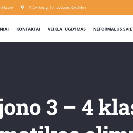
ail.com
P. Cvirkos g. 16, Juodupė, Rokiškio r.
NIAI
KONTAKTAI
VEIKLA. UGDYMAS
NEFORMALUS ŠVIE
jono 3 – 4 kl