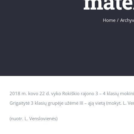
mate
Home
/
Archyv
2018 m. kovo 22 d. vyko Rokiškio rajono 3 – 4 klasių moki
Grigaitytė 3 klasių grupėje užėmė III – ąją vietą (mokyt. L. V
(nuotr. L. Venslovienės)