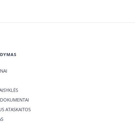
GDYMAS
ANAI
TAISYKLĖS
 DOKUMENTAI
US ATASKAITOS
AS