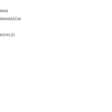
ANAI
RKARAŠČIAI
TAISYKLĖS