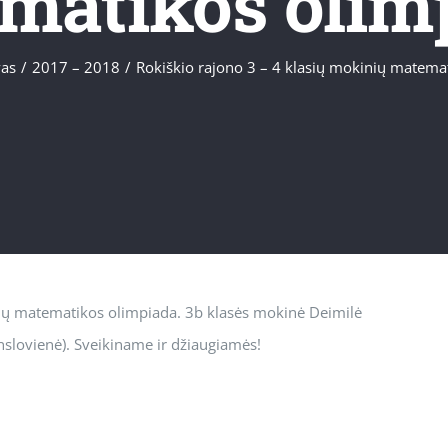
matikos olim
as
/
2017 – 2018
/
Rokiškio rajono 3 – 4 klasių mokinių matema
nių matematikos olimpiada. 3b klasės mokinė Deimilė
enslovienė). Sveikiname ir džiaugiamės!