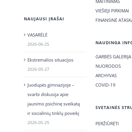
MAITINIMAS
VIEŠIEJI PIRKIMAI
NAUJAUSI ĮRAŠAI
FINANSINĖ ATASK
VASARĖLĖ
NAUDINGA INF
2026-06-25
GARBĖS GALERIJA
Ekstremalios situacijos
NUORODOS
2026-05-27
ARCHYVAS
Juodupės gimnazijoje –
COVID-19
svarbi diskusija apie
jaunimo psichinę sveikatą
SVETAINĖS STR
ir socialinių tinklų poveikį
2026-05-25
PERŽIŪRĖTI