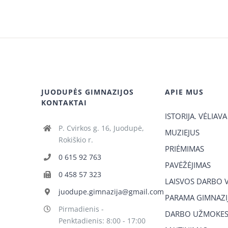
JUODUPĖS GIMNAZIJOS
APIE MUS
KONTAKTAI
ISTORIJA. VĖLIAVA
P. Cvirkos g. 16, Juodupė,
MUZIEJUS
Rokiškio r.
PRIĖMIMAS
0 615 92 763
PAVĖŽĖJIMAS
0 458 57 323
LAISVOS DARBO 
juodupe.gimnazija@gmail.com
PARAMA GIMNAZIJ
Pirmadienis -
DARBO UŽMOKES
Penktadienis: 8:00 - 17:00