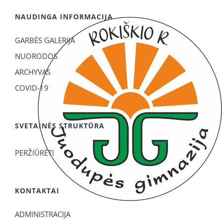
NAUDINGA INFORMACIJA
GARBĖS GALERIJA
NUORODOS
ARCHYVAS
COVID-19
SVETAINĖS STRUKTŪRA
PERŽIŪRĖTI
KONTAKTAI
ADMINISTRACIJA