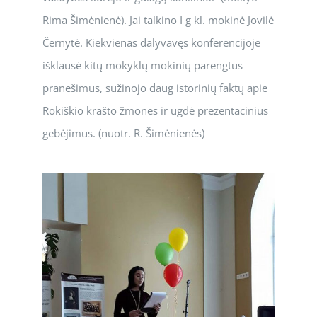
Rima Šimėnienė). Jai talkino I g kl. mokinė Jovilė
Černytė. Kiekvienas dalyvavęs konferencijoje
išklausė kitų mokyklų mokinių parengtus
pranešimus, sužinojo daug istorinių faktų apie
Rokiškio krašto žmones ir ugdė prezentacinius
gebėjimus. (nuotr. R. Šimėnienės)