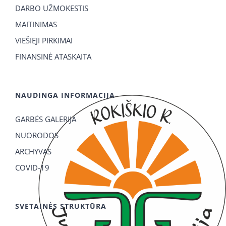
DARBO UŽMOKESTIS
MAITINIMAS
VIEŠIEJI PIRKIMAI
FINANSINĖ ATASKAITA
NAUDINGA INFORMACIJA
GARBĖS GALERIJA
NUORODOS
ARCHYVAS
COVID-19
SVETAINĖS STRUKTŪRA