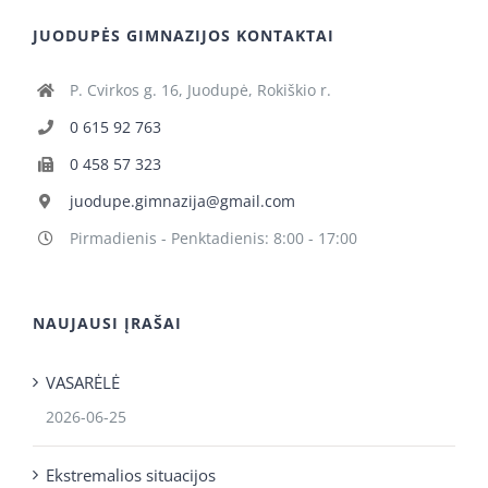
JUODUPĖS GIMNAZIJOS KONTAKTAI
P. Cvirkos g. 16, Juodupė, Rokiškio r.
0 615 92 763
0 458 57 323
juodupe.gimnazija@gmail.com
Pirmadienis - Penktadienis: 8:00 - 17:00
NAUJAUSI ĮRAŠAI
VASARĖLĖ
2026-06-25
Ekstremalios situacijos