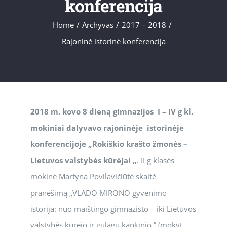
konferencija
Home
/
Archyvas
/
2017 – 2018
/
Rajoninė istorinė konferencija
2018 m. kovo 8 dieną gimnazijos I – IV g kl.
mokiniai dalyvavo rajoninėje istorinėje
konferencijoje „Rokiškio krašto žmonės –
Lietuvos valstybės kūrėjai „
. II g klasės
mokinė Martyna Povilavičiūtė skaitė
pranešimą „VLADO MIRONO gyvenimo
istorija: nuo maištingo gimnazisto – iki Lietuvos
valstybės kūrėjo ir gulagų kankinio.” (mokyt.