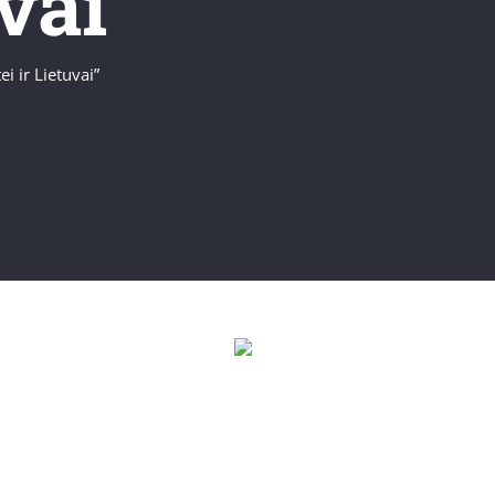
vai”
i ir Lietuvai”