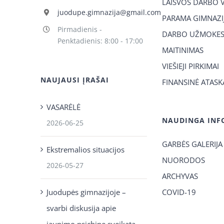
LAISVOS DARBO 
juodupe.gimnazija@gmail.com
PARAMA GIMNAZIJ
Pirmadienis -
DARBO UŽMOKES
Penktadienis: 8:00 - 17:00
MAITINIMAS
VIEŠIEJI PIRKIMAI
NAUJAUSI ĮRAŠAI
FINANSINĖ ATASK
VASARĖLĖ
NAUDINGA INF
2026-06-25
GARBĖS GALERIJA
Ekstremalios situacijos
NUORODOS
2026-05-27
ARCHYVAS
Juodupės gimnazijoje –
COVID-19
svarbi diskusija apie
jaunimo psichinę sveikatą