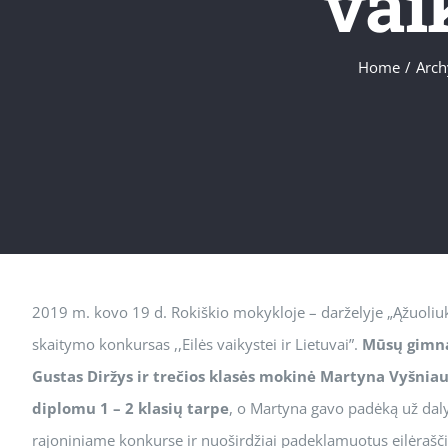
vai
Home
/
Arch
2019 m. kovo 19 d. Rokiškio mokykloje – darželyje „Ąžuoliuka
skaitymo konkursas ,,Eilės vaikystei ir Lietuvai”.
Mūsų gimna
Gustas Diržys ir trečios klasės mokinė Martyna Vyšnia
diplomu 1 – 2 klasių tarpe
, o Martyna gavo padėką už d
rajoniniame konkurse ir nuoširdžiai padeklamuotus eilėraščius