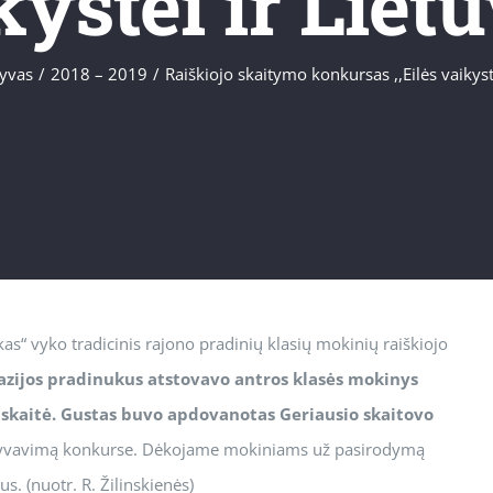
kystei ir Lietu
yvas
/
2018 – 2019
/
Raiškiojo skaitymo konkursas ,,Eilės vaikyste
s“ vyko tradicinis rajono pradinių klasių mokinių raiškiojo
zijos pradinukus atstovavo antros klasės mokinys
uskaitė. Gustas buvo apdovanotas Geriausio skaitovo
alyvavimą konkurse. Dėkojame mokiniams už pasirodymą
. (nuotr. R. Žilinskienės)