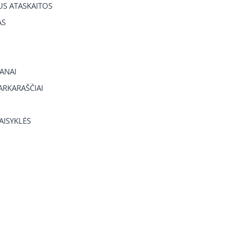
US ATASKAITOS
AS
ANAI
RKARAŠČIAI
TAISYKLĖS