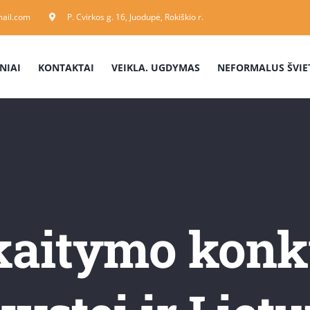
ail.com
P. Cvirkos g. 16, Juodupė, Rokiškio r.
NIAI
KONTAKTAI
VEIKLA. UGDYMAS
NEFORMALUS ŠVIE
kaitymo konku