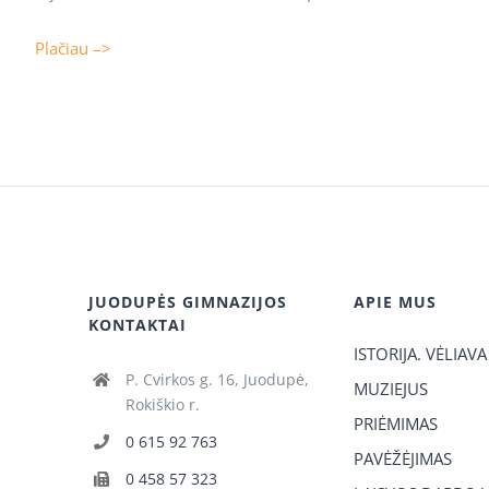
Plačiau –>
JUODUPĖS GIMNAZIJOS
APIE MUS
KONTAKTAI
ISTORIJA. VĖLIAVA
P. Cvirkos g. 16, Juodupė,
MUZIEJUS
Rokiškio r.
PRIĖMIMAS
0 615 92 763
PAVĖŽĖJIMAS
0 458 57 323