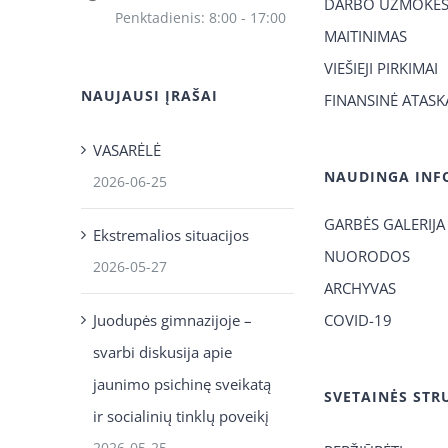
DARBO UŽMOKES
Penktadienis: 8:00 - 17:00
MAITINIMAS
VIEŠIEJI PIRKIMAI
NAUJAUSI ĮRAŠAI
FINANSINĖ ATASK
VASARĖLĖ
NAUDINGA INF
2026-06-25
GARBĖS GALERIJA
Ekstremalios situacijos
NUORODOS
2026-05-27
ARCHYVAS
Juodupės gimnazijoje –
COVID-19
svarbi diskusija apie
jaunimo psichinę sveikatą
SVETAINĖS STR
ir socialinių tinklų poveikį
2026-05-25