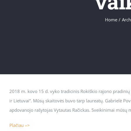
vai
Home
/
Arch
2018 m. kovo 15 d. vyko tradicinis Rokiškio rajono pradinių 
ir Lietuvai“. Mūsų skaitovės buvo tarp laureatų. Gabrielė Povil
apdovanojo rašytojas Vytautas Račickas. Sveikinimai mūsų m
Plačiau –>