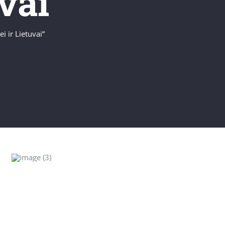
vai“
i ir Lietuvai“