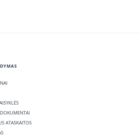
GDYMAS
ANAI
TAISYKLĖS
 DOKUMENTAI
US ATASKAITOS
AS