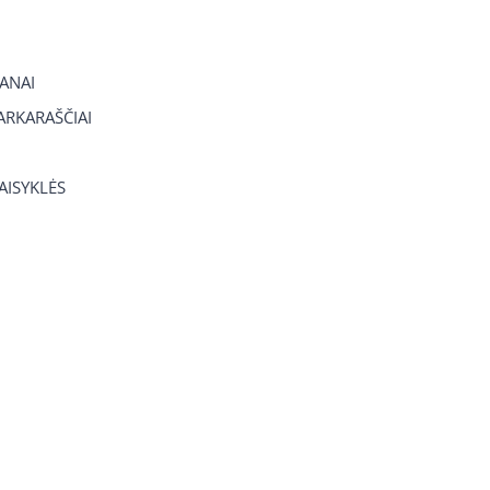
ANAI
RKARAŠČIAI
TAISYKLĖS