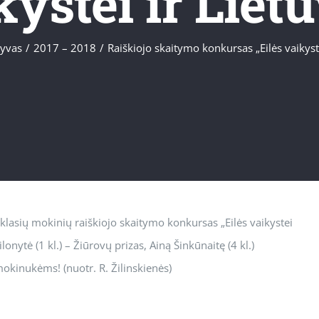
kystei ir Lietu
yvas
/
2017 – 2018
/
Raiškiojo skaitymo konkursas „Eilės vaikyste
klasių mokinių raiškiojo skaitymo konkursas „Eilės vaikystei
onytė (1 kl.) – Žiūrovų prizas, Ainą Šinkūnaitę (4 kl.)
okinukėms! (nuotr. R. Žilinskienės)