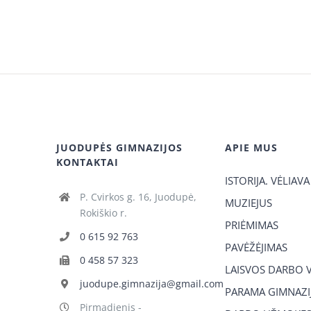
JUODUPĖS GIMNAZIJOS
APIE MUS
KONTAKTAI
ISTORIJA. VĖLIAVA
P. Cvirkos g. 16, Juodupė,
MUZIEJUS
Rokiškio r.
PRIĖMIMAS
0 615 92 763
PAVĖŽĖJIMAS
0 458 57 323
LAISVOS DARBO 
juodupe.gimnazija@gmail.com
PARAMA GIMNAZIJ
Pirmadienis -