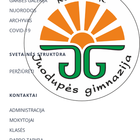
GARBĖS GALERIJA
NUORODOS
ARCHYVAS
COVID-19
SVETAINĖS STRUKTŪRA
PERŽIŪRĖTI
KONTAKTAI
ADMINISTRACIJA
MOKYTOJAI
KLASĖS
DARBO TARYBA