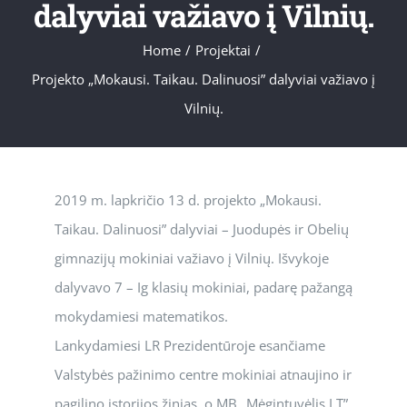
dalyviai važiavo į Vilnių.
Home
/
Projektai
/
Projekto „Mokausi. Taikau. Dalinuosi” dalyviai važiavo į
Vilnių.
2019 m. lapkričio 13 d. projekto „Mokausi.
Taikau. Dalinuosi” dalyviai – Juodupės ir Obelių
gimnazijų mokiniai važiavo į Vilnių. Išvykoje
dalyvavo 7 – Ig klasių mokiniai, padarę pažangą
mokydamiesi matematikos.
Lankydamiesi LR Prezidentūroje esančiame
Valstybės pažinimo centre mokiniai atnaujino ir
pagilino istorijos žinias, o MB „Mėgintuvėlis.LT”