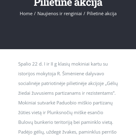
Pilietinė akcija
Home
/
Naujienos ir renginiai
/
Pilietinė akcija
Spalio 22 d. I ir II g klasių mokiniai kartu su
istorijos mokytoja R. Šimėniene dalyvavo
socialinėje patriotinėje pilietinėje akcijoje „Gėlių
žiedai žuvusiems partizanams ir rezistentams”.
Mokiniai sutvarkė Paduobio miškio partizanų
žūties vietą ir Plunksnočių miške esančio
Bulovų bunkerio teritoriją bei paminklo vietą.
Padėjo gėlių, uždegė žvakes, paminklus perrišo