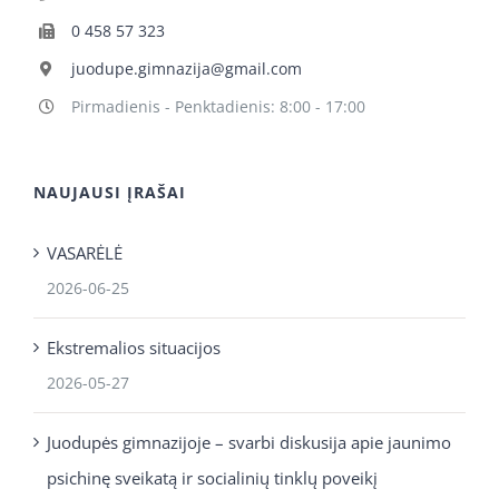
0 458 57 323
juodupe.gimnazija@gmail.com
Pirmadienis - Penktadienis: 8:00 - 17:00
NAUJAUSI ĮRAŠAI
VASARĖLĖ
2026-06-25
Ekstremalios situacijos
2026-05-27
Juodupės gimnazijoje – svarbi diskusija apie jaunimo
psichinę sveikatą ir socialinių tinklų poveikį