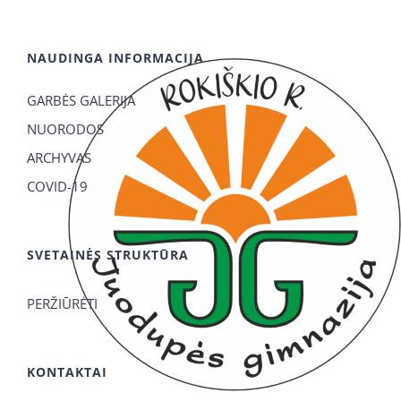
NAUDINGA INFORMACIJA
GARBĖS GALERIJA
NUORODOS
ARCHYVAS
COVID-19
SVETAINĖS STRUKTŪRA
PERŽIŪRĖTI
KONTAKTAI