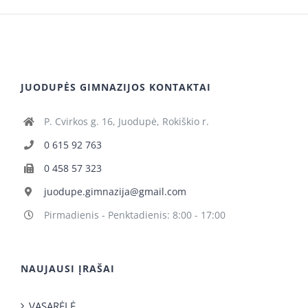
JUODUPĖS GIMNAZIJOS KONTAKTAI
P. Cvirkos g. 16, Juodupė, Rokiškio r.
0 615 92 763
0 458 57 323
juodupe.gimnazija@gmail.com
Pirmadienis - Penktadienis: 8:00 - 17:00
NAUJAUSI ĮRAŠAI
VASARĖLĖ