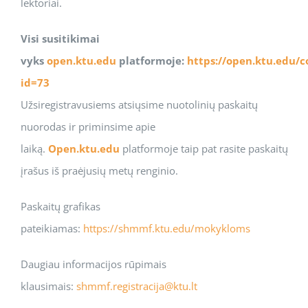
lektoriai.
Visi susitikimai
vyks
open.ktu.edu
platformoje:
https://open.ktu.edu/
id=73
Užsiregistravusiems atsiųsime nuotolinių paskaitų
nuorodas ir priminsime apie
laiką.
Open.ktu.edu
platformoje taip pat rasite paskaitų
įrašus iš praėjusių metų renginio.
Paskaitų grafikas
pateikiamas:
https://shmmf.ktu.edu/mokykloms
Daugiau informacijos rūpimais
klausimais:
shmmf.registracija@ktu.lt