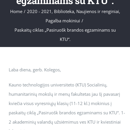
egzaminams su KTU“.
Home
/
2020 - 2021
,
Biblioteka
,
Naujienos ir renginiai
,
Pagalba mokiniui
/
Paskaitų ciklas „Pasiruošk brandos egzaminams su
KTU“.
Laba diena, gerb. Kolegos,
Kauno technologijos universiteto (KTU) Socialinių,
humanitarinių mokslų ir menų fakultetas jau šį pavasarį
kviečia visus vyresniųjų klasių (11-12 kl.) mokinius į
paskaitų ciklą „Pasiruošk brandos egzaminams su KTU“. 1-
2 akademinių valandų užsiėmimus ves KTU ir kviestiniai