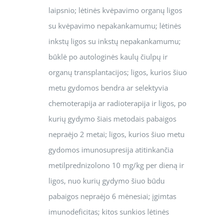
laipsnio; lėtinės kvėpavimo organų ligos
su kvėpavimo nepakankamumu; lėtinės
inkstų ligos su inkstų nepakankamumu;
būklė po autologinės kaulų čiulpų ir
organų transplantacijos; ligos, kurios šiuo
metu gydomos bendra ar selektyvia
chemoterapija ar radioterapija ir ligos, po
kurių gydymo šiais metodais pabaigos
nepraėjo 2 metai; ligos, kurios šiuo metu
gydomos imunosupresija atitinkančia
metilprednizolono 10 mg/kg per dieną ir
ligos, nuo kurių gydymo šiuo būdu
pabaigos nepraėjo 6 mėnesiai; įgimtas
imunodeficitas; kitos sunkios lėtinės