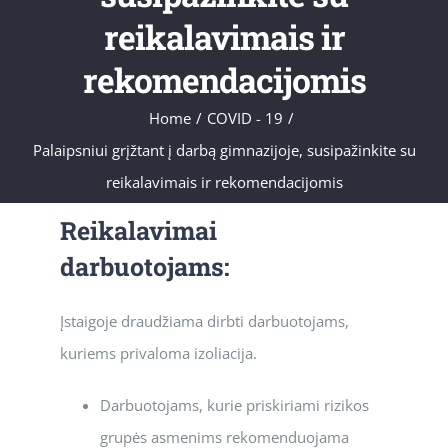
reikalavimais ir
rekomendacijomis
Home
/
COVID - 19
/
Palaipsniui grįžtant į darbą gimnazijoje, susipažinkite su
reikalavimais ir rekomendacijomis
Reikalavimai
darbuotojams:
Įstaigoje draudžiama dirbti darbuotojams,
kuriems privaloma izoliacija.
Darbuotojams, kurie priskiriami rizikos
grupės asmenims rekomenduojama