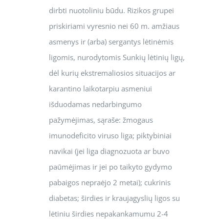
dirbti nuotoliniu būdu. Rizikos grupei
priskiriami vyresnio nei 60 m. amžiaus
asmenys ir (arba) sergantys lėtinėmis
ligomis, nurodytomis Sunkių lėtinių ligų,
dėl kurių ekstremaliosios situacijos ar
karantino laikotarpiu asmeniui
išduodamas nedarbingumo
pažymėjimas, sąraše: žmogaus
imunodeficito viruso liga; piktybiniai
navikai (jei liga diagnozuota ar buvo
paūmėjimas ir jei po taikyto gydymo
pabaigos nepraėjo 2 metai); cukrinis
diabetas; širdies ir kraujagyslių ligos su
lėtiniu širdies nepakankamumu 2-4