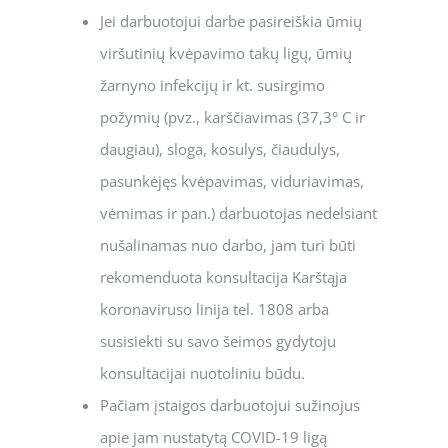
Jei darbuotojui darbe pasireiškia ūmių
viršutinių kvėpavimo takų ligų, ūmių
žarnyno infekcijų ir kt. susirgimo
požymių (pvz., karščiavimas (37,3° C ir
daugiau), sloga, kosulys, čiaudulys,
pasunkėjęs kvėpavimas, viduriavimas,
vėmimas ir pan.) darbuotojas nedelsiant
nušalinamas nuo darbo, jam turi būti
rekomenduota konsultacija Karštąja
koronaviruso linija tel. 1808 arba
susisiekti su savo šeimos gydytoju
konsultacijai nuotoliniu būdu.
Pačiam įstaigos darbuotojui sužinojus
apie jam nustatytą COVID-19 ligą