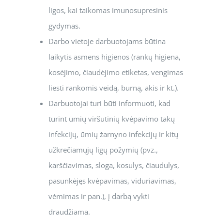
ligos, kai taikomas imunosupresinis
gydymas.
Darbo vietoje darbuotojams būtina
laikytis asmens higienos (rankų higiena,
kosėjimo, čiaudėjimo etiketas, vengimas
liesti rankomis veidą, burną, akis ir kt.).
Darbuotojai turi būti informuoti, kad
turint ūmių viršutinių kvėpavimo takų
infekcijų, ūmių žarnyno infekcijų ir kitų
užkrečiamųjų ligų požymių (pvz.,
karščiavimas, sloga, kosulys, čiaudulys,
pasunkėjęs kvėpavimas, viduriavimas,
vėmimas ir pan.), į darbą vykti
draudžiama.