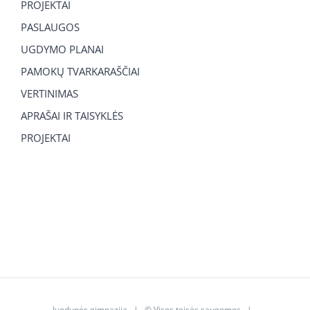
PROJEKTAI
PASLAUGOS
UGDYMO PLANAI
PAMOKŲ TVARKARAŠČIAI
VERTINIMAS
APRAŠAI IR TAISYKLĖS
PROJEKTAI
Juodupės gimnazija
| © Visos teisės saugomos |