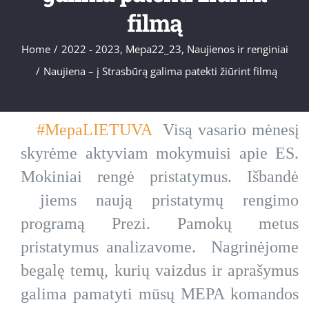
filmą
Home
/
2022 - 2023
,
Mepa22_23
,
Naujienos ir renginiai
/
Naujiena – į Strasbūrą galima patekti žiūrint filmą
#MepaLIETUVA
Visą vasario mėnesį
skyrėme aktyviam mokymuisi apie ES.
Mokiniai rengė pristatymus. Išbandė
jiems naują pristatymų rengimo
programą Prezi. Pamokų metus
pristatymus analizavome. Nagrinėjome
begalę temų, kurių vaizdus ir aprašymus
galima pamatyti mūsų MEPA komandos