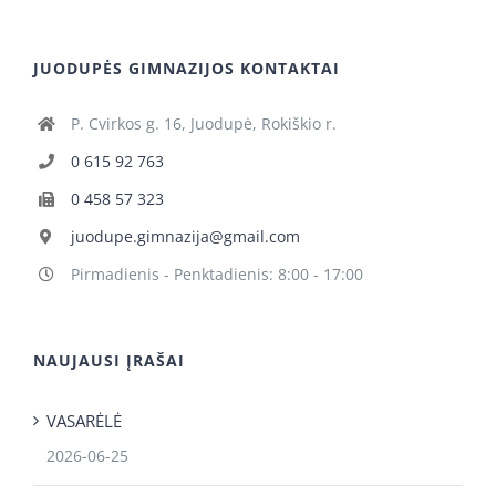
JUODUPĖS GIMNAZIJOS KONTAKTAI
P. Cvirkos g. 16, Juodupė, Rokiškio r.
0 615 92 763
0 458 57 323
juodupe.gimnazija@gmail.com
Pirmadienis - Penktadienis: 8:00 - 17:00
NAUJAUSI ĮRAŠAI
VASARĖLĖ
2026-06-25