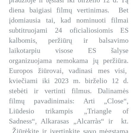
pradžioje ir tęsiasi iki birželio 12 d. Tą
diena baigiasi filmų vertinimas. Bet
įdomiausia tai, kad nominuoti filmai
subtitruojami 24 oficialiosiomis ES
kalbomis, peržiūrų ir balsavimo
laikotarpiu visose ES šalyse
organizuojama nemokama jų peržiūra.
Europos žiūrovai, vadinasi mes visi,
kviečiami iki 2023 m. birželio 12 d.
stebėti ir vertinti filmus. Dalinamės
filmų pavadinimais: Arti „Close“,
Liūdesio trikampis „Triangle of
Sadness“, Alkarasas „Alcarràs“ ir kt.
Žiūrėkite ir įvertinkite savo mėgstamą