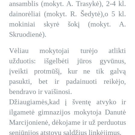
ansamblis (mokyt. A. Trasykė), 2-4 kl.
dainorėliai (mokyt. R. Šedytė),o 5 kl.
mokiniai skyrė šokį (mokyt. A.
Skruodienė).
Vėliau mokytojai turėjo atlikti
užduotis: išgelbėti jūros gyvūnus,
įveikti protmūšį, kur ne tik galvą
pasukti, bet ir padainuoti reikėjo,
bendravo ir vaišinosi.
Džiaugiamės,kad į šventę atvyko ir
ilgametė gimnazijos mokytoja Danutė
Marcijonienė, dėkojame ir už perduotus
seniūnijos atstovų saldžius linkėjimus.