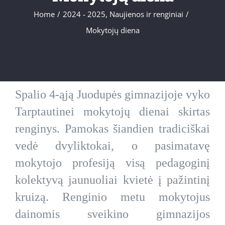
Home
/
2024 - 2025
,
Naujienos ir renginiai
/
Mokytojų diena
Spalio 4-ąją Juodupės gimnazijoje vyko
Tarptautinei mokytojų dienai skirtas
renginys. Pamokas šiandien tradiciškai
vedė dvyliktokai, o pasimatavę
mokytojo profesiją visą pedagoginį
kolektyvą jaunuoliai kvietė į pažintinį
kruizą. Renginio metu mokytojus
dainomis sveikino gimnazijos