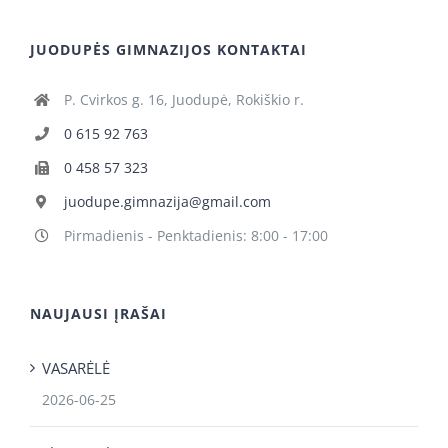
JUODUPĖS GIMNAZIJOS KONTAKTAI
P. Cvirkos g. 16, Juodupė, Rokiškio r.
0 615 92 763
0 458 57 323
juodupe.gimnazija@gmail.com
Pirmadienis - Penktadienis: 8:00 - 17:00
NAUJAUSI ĮRAŠAI
VASARĖLĖ
2026-06-25