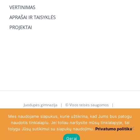
VERTINIMAS
APRAŠAI IR TAISYKLĖS
PROJEKTAI
Juodupės gimnazija
| © Visos teisės saugomos |
juodupe.gimnazija@gmail.com
|
8 615 92 763
Mes naudojame slapukus, kurie užtikrina, kad Jums bus patogu
naudotis tinklalapiu. Jei toliau naršysite mūsų tinklalapyje, tai
tolygu Jūsų sutikimui su slapukų naudojimu.
Privatumo politika
Facebook
Gerai