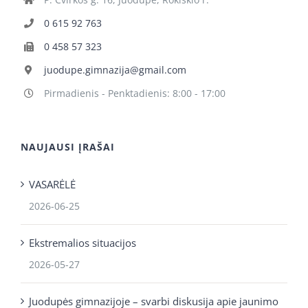
0 615 92 763
0 458 57 323
juodupe.gimnazija@gmail.com
Pirmadienis - Penktadienis: 8:00 - 17:00
NAUJAUSI ĮRAŠAI
VASARĖLĖ
2026-06-25
Ekstremalios situacijos
2026-05-27
Juodupės gimnazijoje – svarbi diskusija apie jaunimo