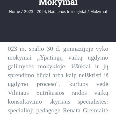
Mokymai
Home
/
2023 - 2024
,
Naujienos ir renginiai
/
Mokymai
023 m. spalio 30 d. gimnazijoje vyko
mokymai „Ypatingų vaikų ugdymo
galimybės mokykloje: iššūkiai ir jų
sprendimo būdai arba kaip neiškristi iš
ugdymo proceso“, kuriuos vedė
Vilniaus Sutrikusios raidos vaikų
konsultavimo skyriaus specialistės:
specialioji pedagogė Renata Greimaitė