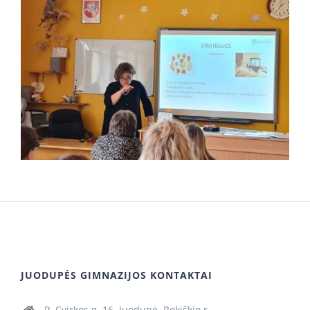
JUODUPĖS GIMNAZIJOS KONTAKTAI
P. Cvirkos g. 16, Juodupė, Rokiškio r.