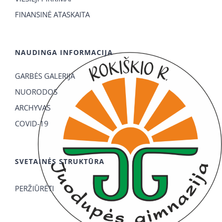
FINANSINĖ ATASKAITA
NAUDINGA INFORMACIJA
GARBĖS GALERIJA
NUORODOS
ARCHYVAS
COVID-19
SVETAINĖS STRUKTŪRA
PERŽIŪRĖTI