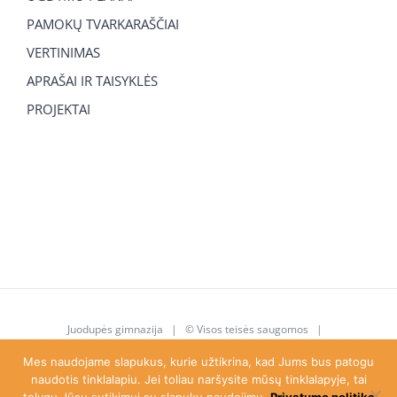
PAMOKŲ TVARKARAŠČIAI
VERTINIMAS
APRAŠAI IR TAISYKLĖS
PROJEKTAI
Juodupės gimnazija
| © Visos teisės saugomos |
juodupe.gimnazija@gmail.com
|
8 615 92 763
Mes naudojame slapukus, kurie užtikrina, kad Jums bus patogu
naudotis tinklalapiu. Jei toliau naršysite mūsų tinklalapyje, tai