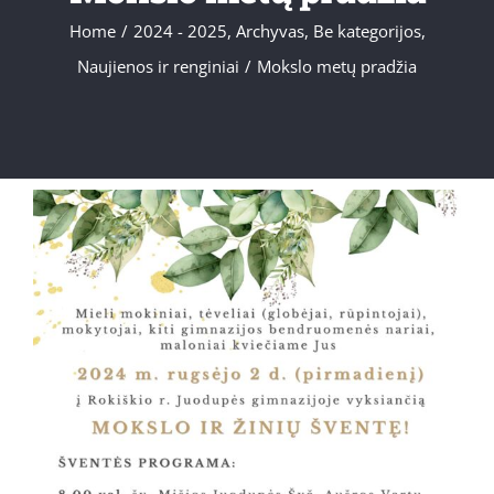
Home
/
2024 - 2025
,
Archyvas
,
Be kategorijos
,
Naujienos ir renginiai
/
Mokslo metų pradžia