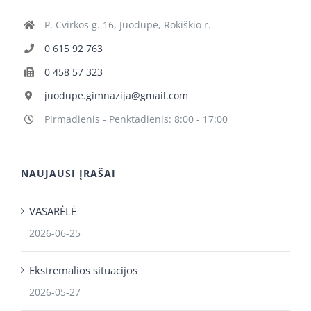
P. Cvirkos g. 16, Juodupė, Rokiškio r.
0 615 92 763
0 458 57 323
juodupe.gimnazija@gmail.com
Pirmadienis - Penktadienis: 8:00 - 17:00
NAUJAUSI ĮRAŠAI
VASARĖLĖ
2026-06-25
Ekstremalios situacijos
2026-05-27