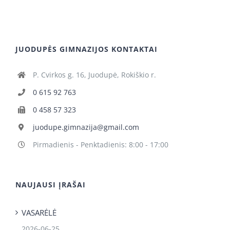
JUODUPĖS GIMNAZIJOS KONTAKTAI
P. Cvirkos g. 16, Juodupė, Rokiškio r.
0 615 92 763
0 458 57 323
juodupe.gimnazija@gmail.com
Pirmadienis - Penktadienis: 8:00 - 17:00
NAUJAUSI ĮRAŠAI
VASARĖLĖ
2026-06-25