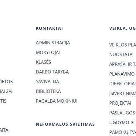
KONTAKTAI
VEIKLA. U
ADMINISTRACIJA
VEIKLOS PL
MOKYTOJAI
NUOSTATAI
KLASĖS
APRAŠAI IR 
DARBO TARYBA
PLANAVIMO
VIETOS
SAVIVALDA
DIREKTORIA
AI 2%
BIBLIOTEKA
ĮSIVERTINIM
TIS
PAGALBA MOKINIUI
PROJEKTAI
PASLAUGOS
UGDYMO PL
NEFORMALUS ŠVIETIMAS
AITA
PAMOKŲ TVA