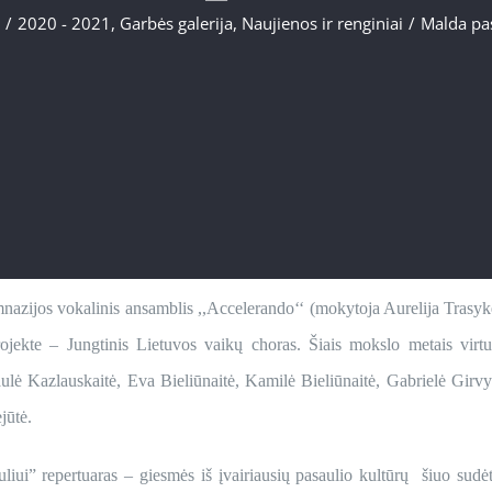
/
2020 - 2021
,
Garbės galerija
,
Naujienos ir renginiai
/
Malda pas
azijos vokalinis ansamblis ,,Accelerando‘‘ (mokytoja Aurelija Trasykė
rojekte – Jungtinis Lietuvos vaikų choras. Šiais mokslo metais virtu
aulė Kazlauskaitė, Eva Bieliūnaitė, Kamilė Bieliūnaitė, Gabrielė Girv
jūtė.
liui” repertuaras – giesmės iš įvairiausių pasaulio kultūrų šiuo sudė