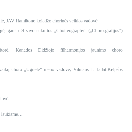
ntė, JAV Hamiltono koledžo chorinės veiklos vadovė;
ogė, garsi dėl savo sukurtos „Choireography” („Choro-grafijos”)
orė, Kanados Didžiojo filharmonijos jaunimo choro
vaikų choro „Ugnelė” meno vadovė, Vilniaus J. Tallat-Kelpšos
dovė.
ai laukiame…