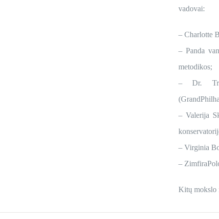
vadovai:
– Charlotte 
– Panda van 
metodikos;
– Dr. Tra
(GrandPhilha
– Valerija 
konservatorij
– Virginia B
– ZimfiraPo
Kitų mokslo 