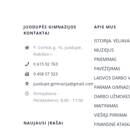
JUODUPĖS GIMNAZIJOS
APIE MUS
KONTAKTAI
ISTORIJA. VĖLIAVA
P. Cvirkos g. 16, Juodupė,
MUZIEJUS
Rokiškio r.
PRIĖMIMAS
0 615 92 763
PAVĖŽĖJIMAS
0 458 57 323
LAISVOS DARBO 
juodupe.gimnazija@gmail.com
PARAMA GIMNAZIJ
Pirmadienis -
DARBO UŽMOKES
Penktadienis: 8:00 - 17:00
MAITINIMAS
VIEŠIEJI PIRKIMAI
NAUJAUSI ĮRAŠAI
FINANSINĖ ATASK