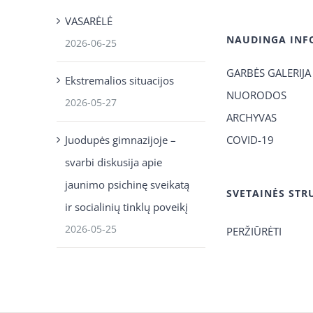
VASARĖLĖ
NAUDINGA INF
2026-06-25
GARBĖS GALERIJA
Ekstremalios situacijos
NUORODOS
2026-05-27
ARCHYVAS
Juodupės gimnazijoje –
COVID-19
svarbi diskusija apie
jaunimo psichinę sveikatą
SVETAINĖS STR
ir socialinių tinklų poveikį
2026-05-25
PERŽIŪRĖTI