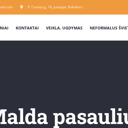
ail.com
P. Cvirkos g. 16, Juodupė, Rokiškio r.
NIAI
KONTAKTAI
VEIKLA. UGDYMAS
NEFORMALUS ŠVIE
alda pasauli