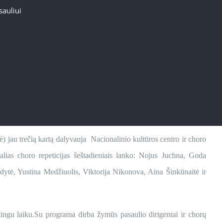
auliui
) jau trečią kartą dalyvauja Nacionalinio kultūros centro ir choro
alias choro repeticijas šeštadieniais lanko: Nojus Juchna, Goda
ydytė, Yustina Medžiuolis, Viktorija Nikonova, Aina Šinkūnaitė ir
tingu laiku.Su programa dirba žymūs pasaulio dirigentai ir chorų