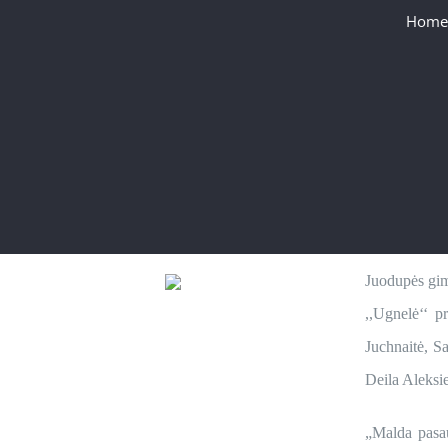
Home
Juodupės gimn
,,Ugnelė‘‘ p
Juchnaitė, S
Deila Aleksie
„Malda pasau