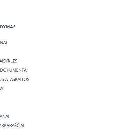
GDYMAS
ANAI
TAISYKLĖS
 DOKUMENTAI
US ATASKAITOS
AS
ANAI
RKARAŠČIAI