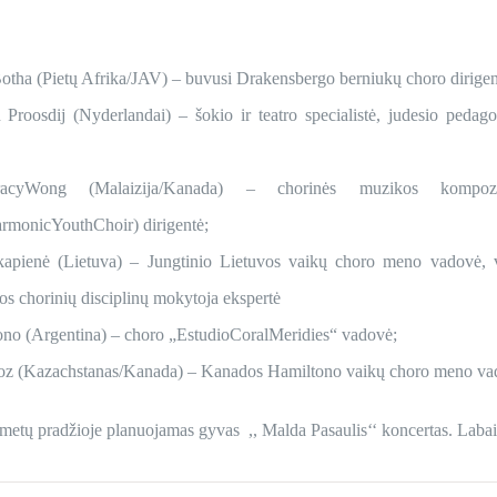
Botha (Pietų Afrika/JAV) – buvusi Drakensbergo berniukų choro dirige
Proosdij (Nyderlandai) – šokio ir teatro specialistė, judesio pedag
cyWong (Malaizija/Kanada) – chorinės muzikos kompozit
rmonicYouthChoir) dirigentė;
Skapienė (Lietuva) – Jungtinio Lietuvos vaikų choro meno vadovė, 
os chorinių disciplinų mokytoja ekspertė
ono (Argentina) – choro „EstudioCoralMeridies“ vadovė;
loz (Kazachstanas/Kanada) – Kanados Hamiltono vaikų choro meno va
metų pradžioje planuojamas gyvas ,, Malda Pasaulis‘‘ koncertas. Lab