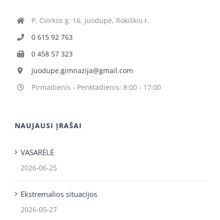
P. Cvirkos g. 16, Juodupė, Rokiškio r.
0 615 92 763
0 458 57 323
juodupe.gimnazija@gmail.com
Pirmadienis - Penktadienis: 8:00 - 17:00
NAUJAUSI ĮRAŠAI
VASARĖLĖ
2026-06-25
Ekstremalios situacijos
2026-05-27