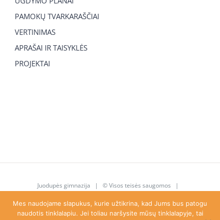
UGDYMO PLANAI
PAMOKŲ TVARKARAŠČIAI
VERTINIMAS
APRAŠAI IR TAISYKLĖS
PROJEKTAI
Juodupės gimnazija
| © Visos teisės saugomos |
juodupe.gimnazija@gmail.com
|
8 615 92 763
Mes naudojame slapukus, kurie užtikrina, kad Jums bus patogu
naudotis tinklalapiu. Jei toliau naršysite mūsų tinklalapyje, tai