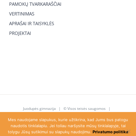
PAMOKŲ TVARKARAŠČIAI
VERTINIMAS
APRAŠAI IR TAISYKLĖS
PROJEKTAI
Juodupės gimnazija
| © Visos teisės saugomos |
juodupe.gimnazija@gmail.com
|
8 615 92 763
Mes naudojame slapukus, kurie užtikrina, kad Jums bus patogu
naudotis tinklalapiu. Jei toliau naršysite mūsų tinklalapyje, tai
tolygu Jūsų sutikimui su slapukų naudojimu.
Privatumo politika
Facebook