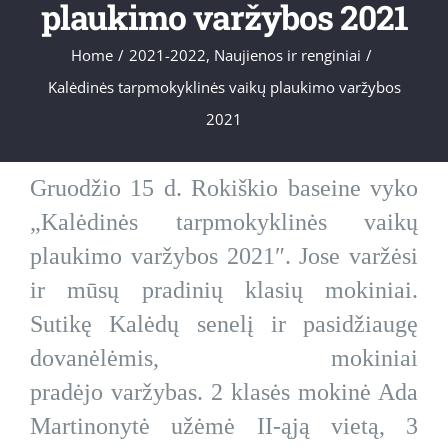
plaukimo varžybos 2021
Home
/
2021-2022
,
Naujienos ir renginiai
/
Kalėdinės tarpmokyklinės vaikų plaukimo varžybos
2021
Gruodžio 15 d. Rokiškio baseine vyko
„Kalėdinės tarpmokyklinės vaikų
plaukimo varžybos 2021″. Jose varžėsi
ir mūsų pradinių klasių mokiniai.
Sutikę Kalėdų senelį ir pasidžiaugę
dovanėlėmis, mokiniai
pradėjo varžybas. 2 klasės mokinė Ada
Martinonytė užėmė II-ąją vietą, 3