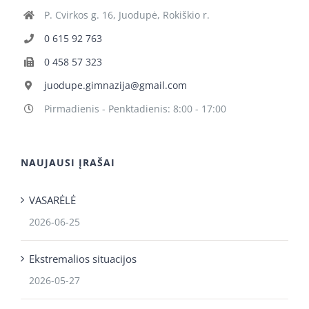
P. Cvirkos g. 16, Juodupė, Rokiškio r.
0 615 92 763
0 458 57 323
juodupe.gimnazija@gmail.com
Pirmadienis - Penktadienis: 8:00 - 17:00
NAUJAUSI ĮRAŠAI
VASARĖLĖ
2026-06-25
Ekstremalios situacijos
2026-05-27