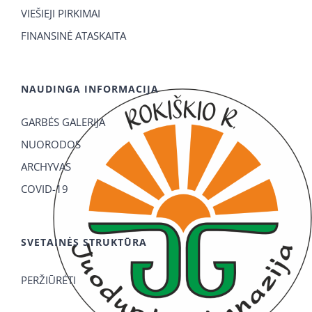
VIEŠIEJI PIRKIMAI
FINANSINĖ ATASKAITA
NAUDINGA INFORMACIJA
GARBĖS GALERIJA
NUORODOS
ARCHYVAS
COVID-19
SVETAINĖS STRUKTŪRA
PERŽIŪRĖTI