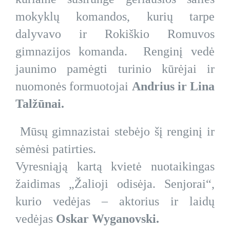
mokyklų komandos, kurių tarpe
dalyvavo ir Rokiškio Romuvos
gimnazijos komanda. Renginį vedė
jaunimo pamėgti turinio kūrėjai ir
nuomonės formuotojai
Andrius ir Lina
Talžūnai
.
Mūsų gimnazistai stebėjo šį renginį ir
sėmėsi patirties.
Vyresniąją kartą kvietė nuotaikingas
žaidimas „Žalioji odisėja. Senjorai“,
kurio vedėjas – aktorius ir laidų
vedėjas
Oskar Wyganovski
.