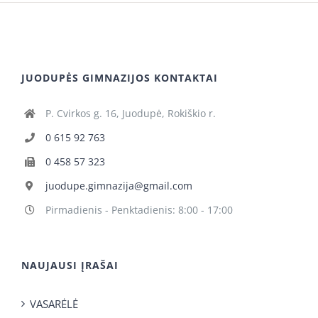
JUODUPĖS GIMNAZIJOS KONTAKTAI
P. Cvirkos g. 16, Juodupė, Rokiškio r.
0 615 92 763
0 458 57 323
juodupe.gimnazija@gmail.com
Pirmadienis - Penktadienis: 8:00 - 17:00
NAUJAUSI ĮRAŠAI
VASARĖLĖ