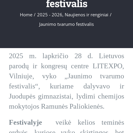
festivalis
Home
/
2025 - 2026
,
Naujienos ir renginiai
/
Jaunimo tvarumo festivalis
2025 m. lapkričio 28 d. Lietuvos
parodų ir kongresų centre LITEXPO,
Vilniuje, vyko „Jaunimo tvarumo
festivalis“, kuriame dalyvavo ir
Juodupės gimnazistai, lydimi chemijos
mokytojos Ramunės Paliokienės.
Festivalyje
veikė kelios teminės
erdvės, kuriose vyko skirtingos, bet