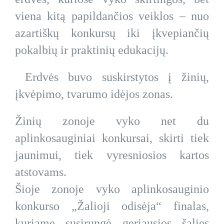
viena kitą papildančios veiklos – nuo
azartiškų konkursų iki įkvepiančių
pokalbių ir praktinių edukacijų.
Erdvės buvo suskirstytos į žinių,
įkvėpimo, tvarumo idėjos zonas.
Žinių zonoje vyko net du
aplinkosauginiai konkursai, skirti tiek
jaunimui, tiek vyresniosios kartos
atstovams.
Šioje zonoje vyko aplinkosauginio
konkurso „Žalioji odisėja“ finalas,
kuriame susirungė geriausios šalies