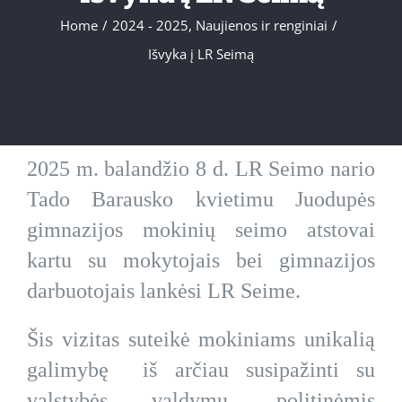
Home
/
2024 - 2025
,
Naujienos ir renginiai
/
Išvyka į LR Seimą
2025 m. balandžio 8 d. LR Seimo nario
Tado Barausko kvietimu Juodupės
gimnazijos mokinių seimo atstovai
kartu su mokytojais bei gimnazijos
darbuotojais lankėsi LR Seime.
Šis vizitas suteikė mokiniams unikalią
galimybę iš arčiau susipažinti su
valstybės valdymu, politinėmis