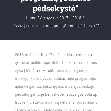
pėdsekystė”
Home
/
Archyvas
/
2017 – 2018
/
Išvyka į edukacinę programą „Gamtos pėdsekystė”
2018 m. balandžio 17 d. 2 – 4 klasių mokinių
grupė už puikius sportinius bei kitus pasiekimus
vyko į Molėtų r. Mindūnuose esantį gamtos
muziejų, kur dalyvavo edukacinėje programoje,
aplankė gamtos bei žvejybos muziejus, ieškojo
pėdsakų gamtoje bei užkopė į apžvalgos bokštą.
Išvyka – Lietuvos mokinių neformaliojo švietimo
centro projekto ,,Neformaliojo vaikų švietimo