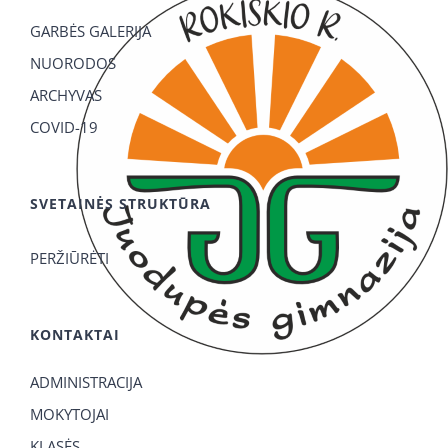
GARBĖS GALERIJA
NUORODOS
ARCHYVAS
COVID-19
SVETAINĖS STRUKTŪRA
PERŽIŪRĖTI
KONTAKTAI
ADMINISTRACIJA
MOKYTOJAI
KLASĖS