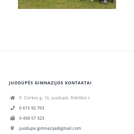
JUODUPĖS GIMNAZIJOS KONTAKTAI
P. Cvirkos g. 16, Juodupė, Rokiškio r.
0 615 92 763
0 458 57 323
juodupe.gimnazija@gmail.com