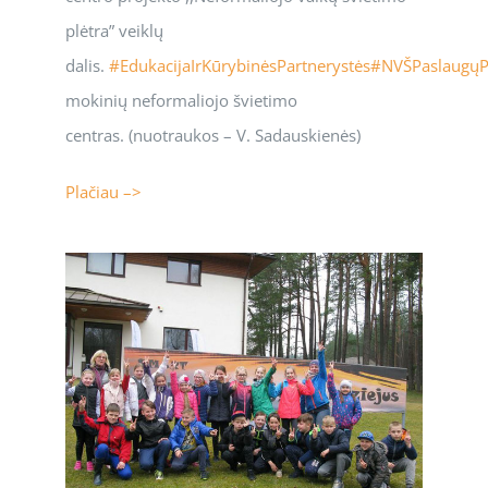
plėtra” veiklų
dalis.
#
EdukacijaIrKūrybinėsPartnerystės
#
NVŠPaslaugųP
mokinių neformaliojo švietimo
centras. (nuotraukos – V. Sadauskienės)
Plačiau –>