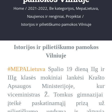
Home
/
2021-2022
,
Be kategorijos
,
MepaLietuva
,
Naujienos ir renginiai
,
Projektai
/
Istorijos ir pilietiškumo pamokos Vilniuje
Istorijos ir pilietiškumo pamokos
Vilniuje
#MEPALietuva
Spalio 19 dieną IIg ir
IIIg klasės mokiniai lankėsi Krašto
Apsaugos Ministerijoje, kur
viceministras Ž. Tomkus gimnazijai
įteikė paskatinamąjį prizą už
pilietiškumo ugdymą ir aktyvią