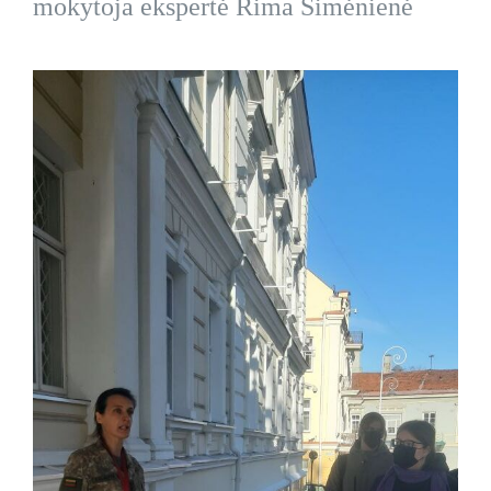
mokytoja ekspertė Rima Šimėnienė