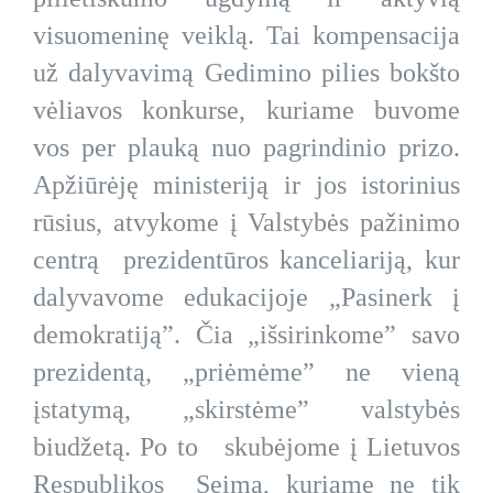
visuomeninę veiklą. Tai kompensacija
už dalyvavimą Gedimino pilies bokšto
vėliavos konkurse, kuriame buvome
vos per plauką nuo pagrindinio prizo.
Apžiūrėję ministeriją ir jos istorinius
rūsius, atvykome į Valstybės pažinimo
centrą prezidentūros kanceliariją, kur
dalyvavome edukacijoje „Pasinerk į
demokratiją”. Čia „išsirinkome” savo
prezidentą, „priėmėme” ne vieną
įstatymą, „skirstėme” valstybės
biudžetą. Po to skubėjome į Lietuvos
Respublikos Seimą, kuriame ne tik