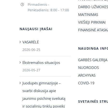
Pirmadienis -
DARBO UŽMOKES
Penktadienis: 8:00 - 17:00
MAITINIMAS
VIEŠIEJI PIRKIMAI
NAUJAUSI ĮRAŠAI
FINANSINĖ ATASK
VASARĖLĖ
NAUDINGA INF
2026-06-25
GARBĖS GALERIJA
Ekstremalios situacijos
NUORODOS
2026-05-27
ARCHYVAS
Juodupės gimnazijoje –
COVID-19
svarbi diskusija apie
jaunimo psichinę sveikatą
SVETAINĖS STR
ir socialinių tinklų poveikį