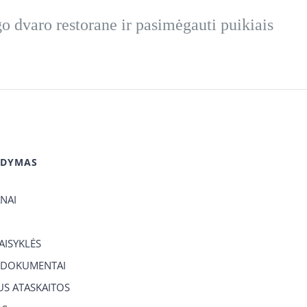
go dvaro restorane ir pasimėgauti puikiais
GDYMAS
ANAI
TAISYKLĖS
 DOKUMENTAI
US ATASKAITOS