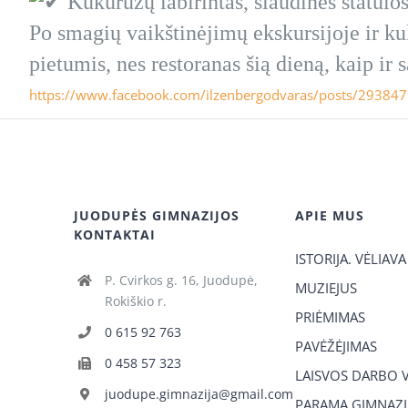
Kukurūzų labirintas, šiaudinės statulo
Po smagių vaikštinėjimų ekskursijoje ir kuk
pietumis, nes restoranas šią dieną, kaip ir s
https://www.facebook.com/ilzenbergodvaras/posts/2938
JUODUPĖS GIMNAZIJOS
APIE MUS
KONTAKTAI
ISTORIJA. VĖLIAVA
P. Cvirkos g. 16, Juodupė,
MUZIEJUS
Rokiškio r.
PRIĖMIMAS
0 615 92 763
PAVĖŽĖJIMAS
0 458 57 323
LAISVOS DARBO 
juodupe.gimnazija@gmail.com
PARAMA GIMNAZIJ