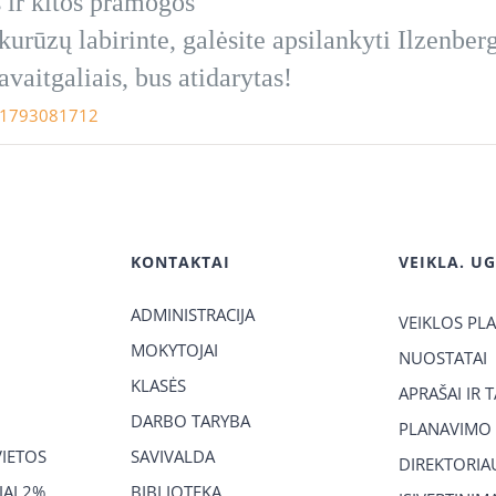
s ir kitos pramogos
urūzų labirinte, galėsite apsilankyti Ilzenber
avaitgaliais, bus atidarytas!
471793081712
KONTAKTAI
VEIKLA. U
ADMINISTRACIJA
VEIKLOS PL
MOKYTOJAI
NUOSTATAI
KLASĖS
APRAŠAI IR 
DARBO TARYBA
PLANAVIMO
VIETOS
SAVIVALDA
DIREKTORIA
AI 2%
BIBLIOTEKA