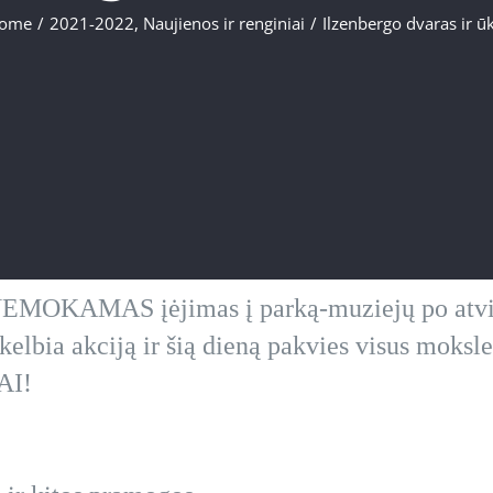
ome
/
2021-2022
,
Naujienos ir renginiai
/
Ilzenbergo dvaras ir ūk
 NEMOKAMAS įėjimas į parką-muziejų po atv
kelbia akciją ir šią dieną pakvies visus moksl
AI!