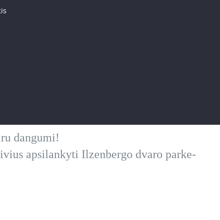
is
iru dangumi!
eivius apsilankyti Ilzenbergo dvaro parke-