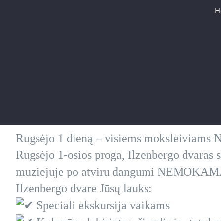
H
Rugsėjo 1 dieną – visiems moksleiviams
Rugsėjo 1-osios proga, Ilzenbergo dvaras s
muziejuje po atviru dangumi NEMOKAM
Ilzenbergo dvare Jūsų lauks:
Speciali ekskursija vaikams