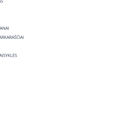
AS
ANAI
RKARAŠČIAI
TAISYKLĖS