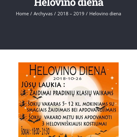
Helovino diena
Home
/
Archyvas
/
2018 – 2019
/
Helovino diena