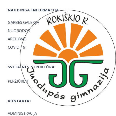
NAUDINGA INFORMACIJA
GARBĖS GALERIJA
NUORODOS
ARCHYVAS
COVID-19
SVETAINĖS STRUKTŪRA
PERŽIŪRĖTI
KONTAKTAI
ADMINISTRACIJA