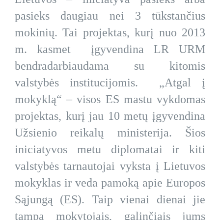
pasieks daugiau nei 3 tūkstančius
mokinių. Tai projektas, kurį nuo 2013
m. kasmet įgyvendina LR URM
bendradarbiaudama su kitomis
valstybės institucijomis. „Atgal į
mokyklą“ – visos ES mastu vykdomas
projektas, kurį jau 10 metų įgyvendina
Užsienio reikalų ministerija. Šios
iniciatyvos metu diplomatai ir kiti
valstybės tarnautojai vyksta į Lietuvos
mokyklas ir veda pamoką apie Europos
Sąjungą (ES). Taip vienai dienai jie
tampa mokytojais, galinčiais jums