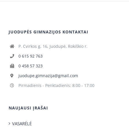
JUODUPĖS GIMNAZIJOS KONTAKTAI
P. Cvirkos g. 16, Juodupė, Rokiškio r.
0 615 92 763
0 458 57 323
juodupe.gimnazija@gmail.com
Pirmadienis - Penktadienis: 8:00 - 17:00
NAUJAUSI ĮRAŠAI
VASARĖLĖ