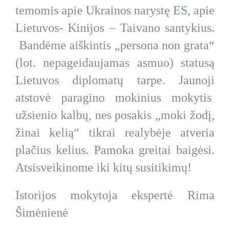
temomis apie Ukrainos narystę ES, apie
Lietuvos- Kinijos – Taivano santykius.
Bandėme aiškintis „persona non grata“
(lot. nepageidaujamas asmuo) statusą
Lietuvos diplomatų tarpe. Jaunoji
atstovė paragino mokinius mokytis
užsienio kalbų, nes posakis „moki žodį,
žinai kelią“ tikrai realybėje atveria
plačius kelius. Pamoka greitai baigėsi.
Atsisveikinome iki kitų susitikimų!
Istorijos mokytoja ekspertė Rima
Šimėnienė