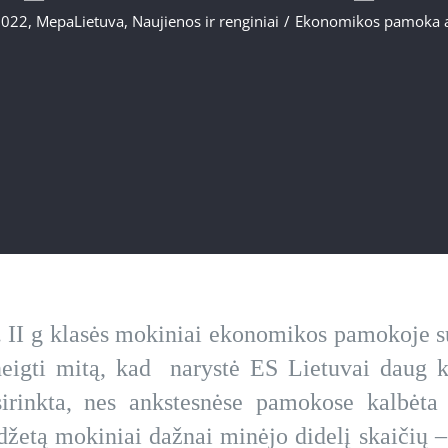
2022
,
MepaLietuva
,
Naujienos ir renginiai
/
Ekonomikos pamoka a
. II g klasės mokiniai ekonomikos pamokoje s
gti mitą, kad narystė ES Lietuvai daug ka
rinkta, nes ankstesnėse pamokose kalbėta
žetą mokiniai dažnai minėjo didelį skaičių – 1,