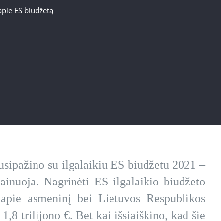
pie ES biudžetą
usipažino su ilgalaikiu ES biudžetu 2021 –
inuoja. Nagrinėti ES ilgalaikio biudžeto
 apie asmeninį bei Lietuvos Respublikos
8 trilijono €. Bet kai išsiaiškino, kad šie