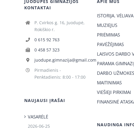
JUODUPĖS GIMNAZIJOS
APIE MUS
KONTAKTAI
ISTORIJA. VĖLIAVA
P. Cvirkos g. 16, Juodupė,
MUZIEJUS
Rokiškio r.
PRIĖMIMAS
0 615 92 763
PAVĖŽĖJIMAS
0 458 57 323
LAISVOS DARBO 
juodupe.gimnazija@gmail.com
PARAMA GIMNAZIJ
Pirmadienis -
DARBO UŽMOKES
Penktadienis: 8:00 - 17:00
MAITINIMAS
VIEŠIEJI PIRKIMAI
NAUJAUSI ĮRAŠAI
FINANSINĖ ATASK
VASARĖLĖ
NAUDINGA INF
2026-06-25