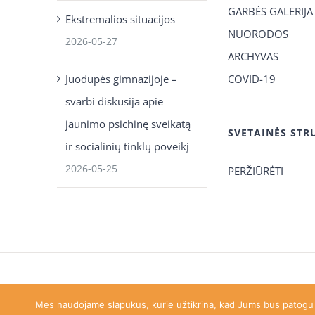
GARBĖS GALERIJA
Ekstremalios situacijos
NUORODOS
2026-05-27
ARCHYVAS
Juodupės gimnazijoje –
COVID-19
svarbi diskusija apie
jaunimo psichinę sveikatą
SVETAINĖS STR
ir socialinių tinklų poveikį
2026-05-25
PERŽIŪRĖTI
Juodupės gimnazija
| © Visos teisės saugomos |
juodupe.gi
Mes naudojame slapukus, kurie užtikrina, kad Jums bus patogu na