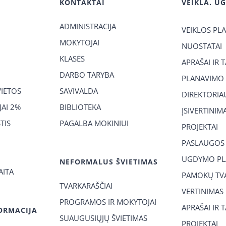
KONTAKTAI
VEIKLA. U
ADMINISTRACIJA
VEIKLOS PL
MOKYTOJAI
NUOSTATAI
KLASĖS
APRAŠAI IR 
DARBO TARYBA
PLANAVIMO
VIETOS
SAVIVALDA
DIREKTORIA
AI 2%
BIBLIOTEKA
ĮSIVERTINIM
TIS
PAGALBA MOKINIUI
PROJEKTAI
PASLAUGOS
UGDYMO PL
NEFORMALUS ŠVIETIMAS
AITA
PAMOKŲ TVA
TVARKARAŠČIAI
VERTINIMAS
PROGRAMOS IR MOKYTOJAI
APRAŠAI IR 
ORMACIJA
SUAUGUSIŲJŲ ŠVIETIMAS
PROJEKTAI