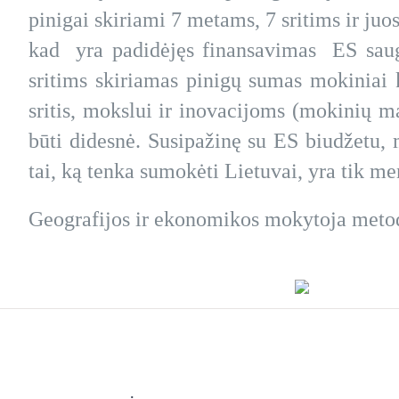
pinigai skiriami 7 metams, 7 sritims ir juo
kad yra padidėjęs finansavimas ES saugu
sritims skiriamas pinigų sumas mokiniai 
sritis, mokslui ir inovacijoms (mokinių 
būti didesnė. Susipažinę su ES biudžetu, 
tai, ką tenka sumokėti Lietuvai, yra tik me
Geografijos ir ekonomikos mokytoja metod