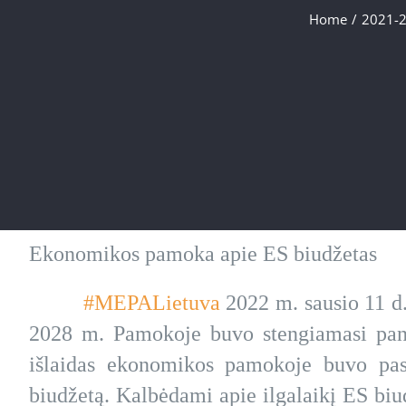
Home
/
2021-
Ekonomikos pamoka apie ES biudžetas
#MEPALietuva
2022 m. sausio 11 d
2028 m. Pamokoje buvo stengiamasi panei
išlaidas ekonomikos pamokoje buvo pasi
biudžetą. Kalbėdami apie ilgalaikį ES biud