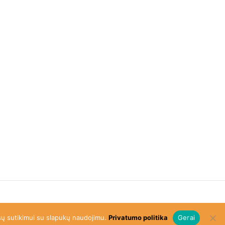
Facebook
ūsų sutikimui su slapukų naudojimu.
Privatumo politika
Gerai