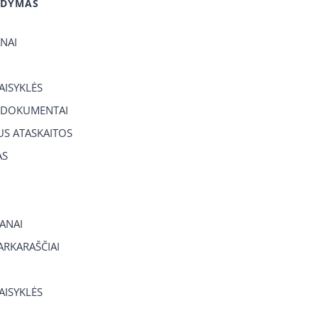
GDYMAS
ANAI
TAISYKLĖS
 DOKUMENTAI
US ATASKAITOS
AS
ANAI
RKARAŠČIAI
TAISYKLĖS