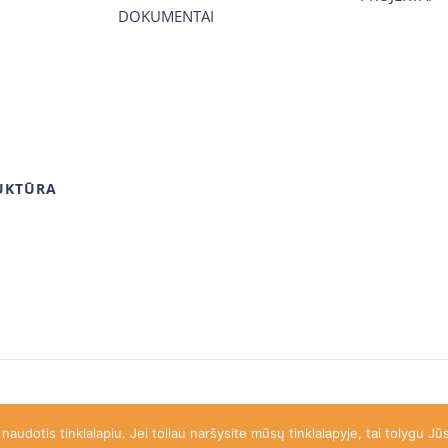
DOKUMENTAI
UKTŪRA
mnazija@gmail.com
|
8 615 92 763
udotis tinklalapiu. Jei toliau naršysite mūsų tinklalapyje, tai tolygu J