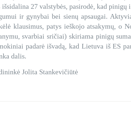
s išsidalina 27 valstybės, pasirodė, kad pinigų
mui ir gynybai bei sienų apsaugai. Aktyvia
kėlė klausimus, patys ieškojo atsakymų, o N
manymu, svarbiai sričiai) skiriama pinigų sum
mokiniai padarė išvadą, kad Lietuva iš ES pa
nka dalis.
ininkė Jolita Stankevičiūtė