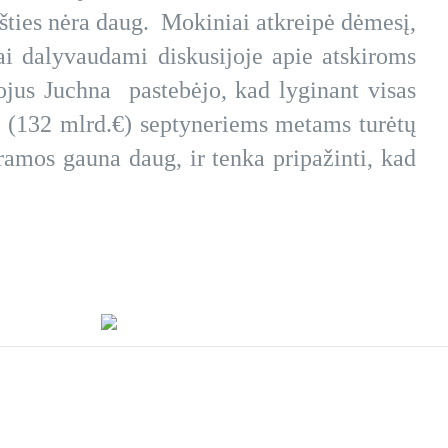
 išties nėra daug. Mokiniai atkreipė dėmesį,
i dalyvaudami diskusijoje apie atskiroms
ojus Juchna pastebėjo, kad lyginant visas
a (132 mlrd.€) septyneriems metams turėtų
ramos gauna daug, ir tenka pripažinti, kad