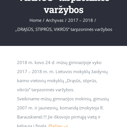
varžybos
Home
/
Archyvas
/
2017 – 2018
/
,,DRĄSŪS, STIPRŪS, VIKRŪS” tarpzoninės varžybos
2018 m. kovo 24 d. mūsų gimnazijoje vyko
2017 – 2018 m. m. Lietuvos mokyklų žaidynių
kaimo vietovių mokyklų „Drąsūs, stiprūs,
vikrūs” tarpzoninės varžybos.
Sveikiname mūsų gimnazijos mokinių, gimusių
2007 m. ir jaunesnių, komandą (mokytoja R.
Barauskienė) !!! Jie iškovojo pirmąją vietą ir
keliauja į finalą.
Plačiau –>