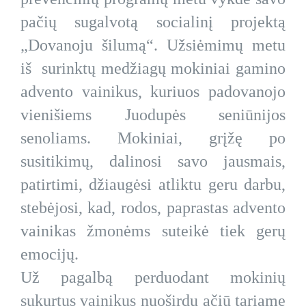
pačių sugalvotą socialinį projektą
„Dovanoju šilumą“. Užsiėmimų metu
iš surinktų medžiagų mokiniai gamino
advento vainikus, kuriuos padovanojo
vienišiems Juodupės seniūnijos
senoliams. Mokiniai, grįžę po
susitikimų, dalinosi savo jausmais,
patirtimi, džiaugėsi atliktu geru darbu,
stebėjosi, kad, rodos, paprastas advento
vainikas žmonėms suteikė tiek gerų
emocijų.
Už pagalbą perduodant mokinių
sukurtus vainikus nuoširdų ačiū tariame