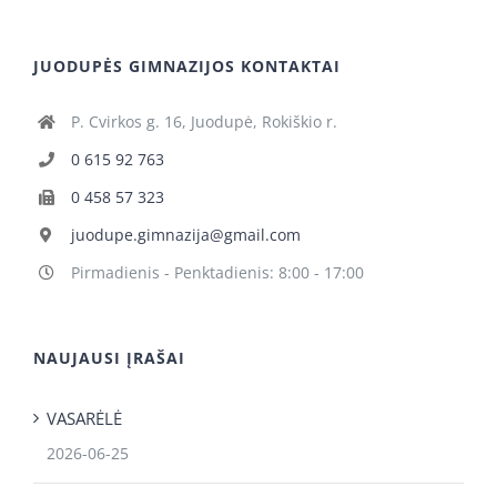
JUODUPĖS GIMNAZIJOS KONTAKTAI
P. Cvirkos g. 16, Juodupė, Rokiškio r.
0 615 92 763
0 458 57 323
juodupe.gimnazija@gmail.com
Pirmadienis - Penktadienis: 8:00 - 17:00
NAUJAUSI ĮRAŠAI
VASARĖLĖ
2026-06-25