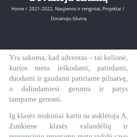
Home
/
2021-2022
,
Naujienos ir renginiai
,
Projektai
/
Dovanoju šilumą
Yra sakoma, kad adventas – tai kelionė,
kurios metu ieškodami, patirdami,
duodami ir gaudami patiriame pilnatvę,
o dalindamiesi gerumu ir patys
tampame geresni.
Ig klasės mokiniai kartu su auklėtoja A.
Zunkiene klasės valandėlių ir
prevencinių programų metu vykdė savo