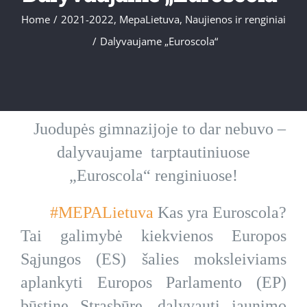
Home
/
2021-2022
,
MepaLietuva
,
Naujienos ir renginiai
/
Dalyvaujame „Euroscola“
Juodupės gimnazijoje to dar nebuvo –
dalyvaujame tarptautiniuose
„Euroscola“ renginiuose!
#MEPALietuva
Kas yra Euroscola?
Tai galimybė kiekvienos Europos
Sąjungos (ES) šalies moksleiviams
aplankyti Europos Parlamento (EP)
būstinę Strasbūre, dalyvauti jaunimo