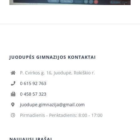
JUODUPĖS GIMNAZIJOS KONTAKTAI
P. Cvirkos g. 16, Juodupė, Rokiškio r.
0 615 92 763
0 458 57 323
juodupe.gimnazija@gmail.com
Pirmadienis - Penktadienis: 8:00 - 17:00
NAUJAUSI ĮRAŠAI