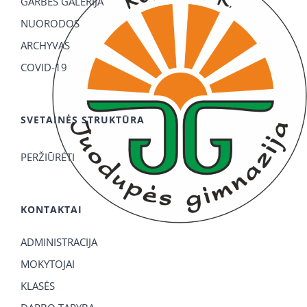
GARBĖS GALERIJA
NUORODOS
ARCHYVAS
COVID-19
SVETAINĖS STRUKTŪRA
PERŽIŪRĖTI
KONTAKTAI
ADMINISTRACIJA
MOKYTOJAI
KLASĖS