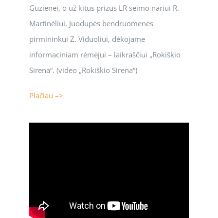
Guzienei, o už kitus prizus LR seimo nariui R.
Martinėliui, Juodupės bendruomenės
pirmininkui Z. Viduoliui, dėkojame
informaciniam rėmėjui – laikraščiui „Rokiškio
Sirena“. (video „Rokiškio Sirena“)
Plačiau –>