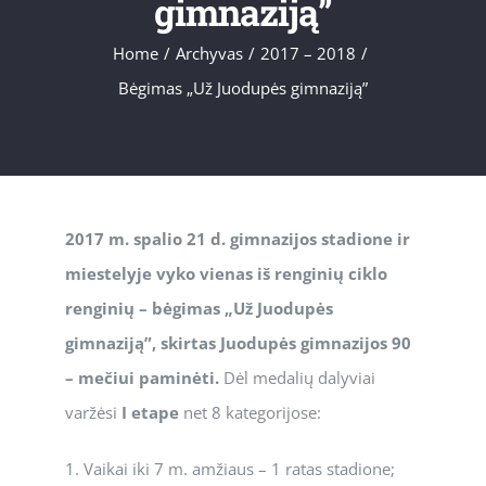
gimnaziją”
Home
/
Archyvas
/
2017 – 2018
/
Bėgimas „Už Juodupės gimnaziją”
2017 m. spalio 21 d. gimnazijos stadione ir
miestelyje vyko vienas iš renginių ciklo
renginių – bėgimas „Už Juodupės
gimnaziją”, skirtas Juodupės gimnazijos 90
– mečiui paminėti.
Dėl medalių dalyviai
varžėsi
I etape
net 8 kategorijose:
1. Vaikai iki 7 m. amžiaus – 1 ratas stadione;