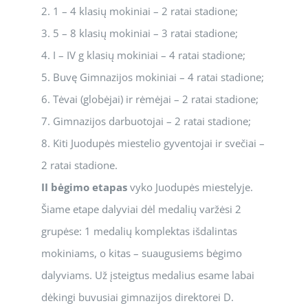
2. 1 – 4 klasių mokiniai – 2 ratai stadione;
3. 5 – 8 klasių mokiniai – 3 ratai stadione;
4. I – IV g klasių mokiniai – 4 ratai stadione;
5. Buvę Gimnazijos mokiniai – 4 ratai stadione;
6. Tėvai (globėjai) ir rėmėjai – 2 ratai stadione;
7. Gimnazijos darbuotojai – 2 ratai stadione;
8. Kiti Juodupės miestelio gyventojai ir svečiai –
2 ratai stadione.
II bėgimo etapas
vyko Juodupės miestelyje.
Šiame etape dalyviai dėl medalių varžėsi 2
grupėse: 1 medalių komplektas išdalintas
mokiniams, o kitas – suaugusiems bėgimo
dalyviams. Už įsteigtus medalius esame labai
dėkingi buvusiai gimnazijos direktorei D.