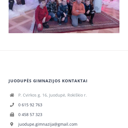
JUODUPĖS GIMNAZIJOS KONTAKTAI
P. Cvirkos g. 16, Juodupė, Rokiškio r.
0 615 92 763
0 458 57 323
juodupe.gimnazija@gmail.com