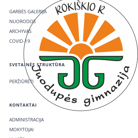
GARBĖS GALERIJA
NUORODOS
ARCHYVAS
COVID-19
SVETAINĖS STRUKTŪRA
PERŽIŪRĖTI
KONTAKTAI
ADMINISTRACIJA
MOKYTOJAI