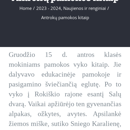
Home
/
2023 - 2024
,
Naujienos ir renginiai
/
Antrokų pamokos kitaip
Gruodžio 15 d. antros klasės
mokiniams pamokos vyko kitaip. Jie
dalyvavo edukacinėje pamokoje ir
pasigamino šviečiančią eglutę. Po to
vyko į Rokiškio rajone esantį Salų
dvarą. Vaikai apžiūrėjo ten gyvenančias
alpakas, ožkytes, avytes. Apsilankė
žiemos miške, sutiko Sniego Karalienę,