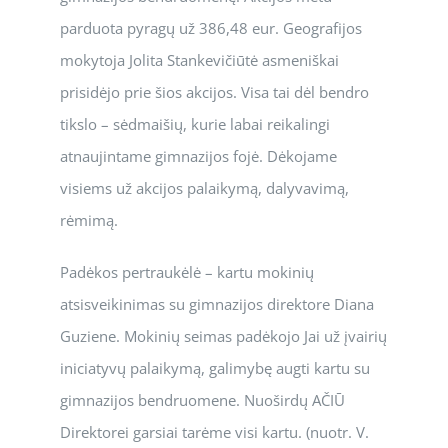
parduota pyragų už 386,48 eur. Geografijos
mokytoja Jolita Stankevičiūtė asmeniškai
prisidėjo prie šios akcijos. Visa tai dėl bendro
tikslo – sėdmaišių, kurie labai reikalingi
atnaujintame gimnazijos fojė. Dėkojame
visiems už akcijos palaikymą, dalyvavimą,
rėmimą.
Padėkos pertraukėlė – kartu mokinių
atsisveikinimas su gimnazijos direktore Diana
Guziene. Mokinių seimas padėkojo Jai už įvairių
iniciatyvų palaikymą, galimybę augti kartu su
gimnazijos bendruomene. Nuoširdų AČIŪ
Direktorei garsiai tarėme visi kartu. (nuotr. V.