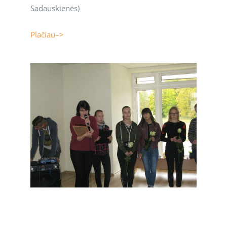
Sadauskienės)
Plačiau–>