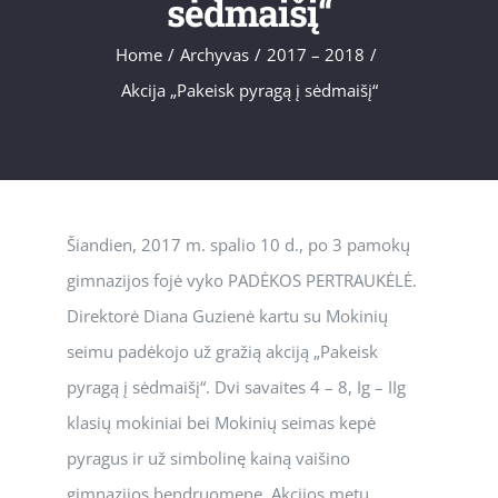
sėdmaišį“
Home
/
Archyvas
/
2017 – 2018
/
Akcija „Pakeisk pyragą į sėdmaišį“
Šiandien, 2017 m. spalio 10 d., po 3 pamokų
gimnazijos fojė vyko PADĖKOS PERTRAUKĖLĖ.
Direktorė Diana Guzienė kartu su Mokinių
seimu padėkojo už gražią akciją „Pakeisk
pyragą į sėdmaišį“. Dvi savaites 4 – 8, Ig – IIg
klasių mokiniai bei Mokinių seimas kepė
pyragus ir už simbolinę kainą vaišino
gimnazijos bendruomenę. Akcijos metu