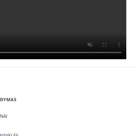
GDYMAS
ANAI
TAISYKLĖS