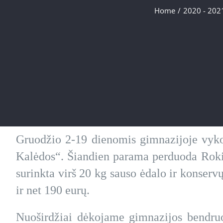
Home
/
2020 - 202
Gruodžio 2-19 dienomis gimnazijoje vyko
Kalėdos“. Šiandien parama perduoda Rokiš
surinkta virš 20 kg sauso ėdalo ir konserv
ir net 190 eurų.
Nuoširdžiai dėkojame gimnazijos bendru