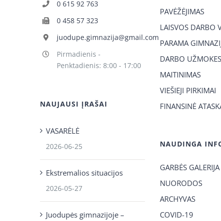
0 615 92 763
PAVĖŽĖJIMAS
0 458 57 323
LAISVOS DARBO 
juodupe.gimnazija@gmail.com
PARAMA GIMNAZIJ
Pirmadienis -
DARBO UŽMOKES
Penktadienis: 8:00 - 17:00
MAITINIMAS
VIEŠIEJI PIRKIMAI
NAUJAUSI ĮRAŠAI
FINANSINĖ ATASK
VASARĖLĖ
NAUDINGA INF
2026-06-25
GARBĖS GALERIJA
Ekstremalios situacijos
NUORODOS
2026-05-27
ARCHYVAS
Juodupės gimnazijoje –
COVID-19