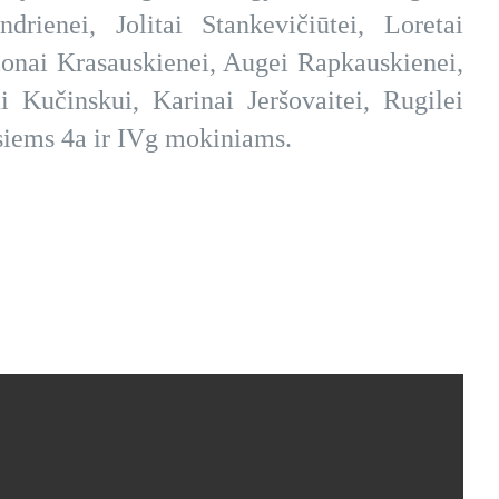
drienei, Jolitai Stankevičiūtei, Loretai
lionai Krasauskienei, Augei Rapkauskienei,
 Kučinskui, Karinai Jeršovaitei, Rugilei
isiems 4a ir IVg mokiniams.