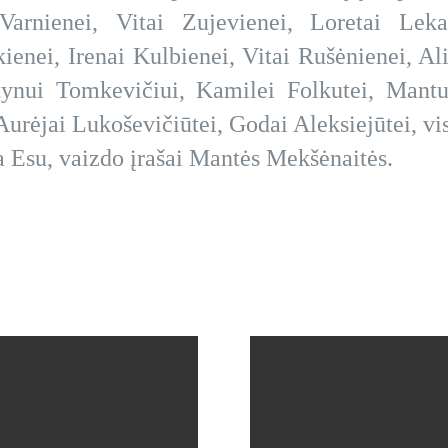
Varnienei, Vitai Zujevienei, Loretai Lekan
kienei, Irenai Kulbienei, Vitai Rušėnienei, A
ynui Tomkevičiui, Kamilei Folkutei, Mantui
Aurėjai Lukoševičiūtei, Godai Aleksiejūtei, v
ta Esu, vaizdo įrašai Mantės Mekšėnaitės.