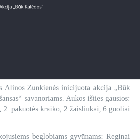
Akcija „Būk Kalėdos“
 Alinos Zunkienės inicijuota akcija „Būk
ansas“ savanoriams. Aukos išties gausios:
 2 pakuotės kraiko, 2 žaisliukai, 6 guoliai
ukojusiems beglobiams gyvūnams: Reginai