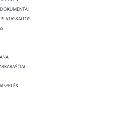
 DOKUMENTAI
US ATASKAITOS
AS
ANAI
RKARAŠČIAI
TAISYKLĖS