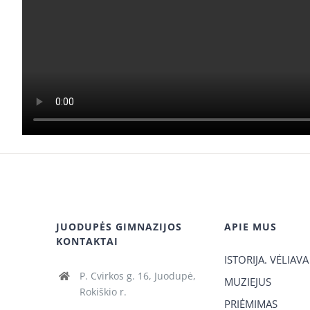
JUODUPĖS GIMNAZIJOS
APIE MUS
KONTAKTAI
ISTORIJA. VĖLIAVA
P. Cvirkos g. 16, Juodupė,
MUZIEJUS
Rokiškio r.
PRIĖMIMAS