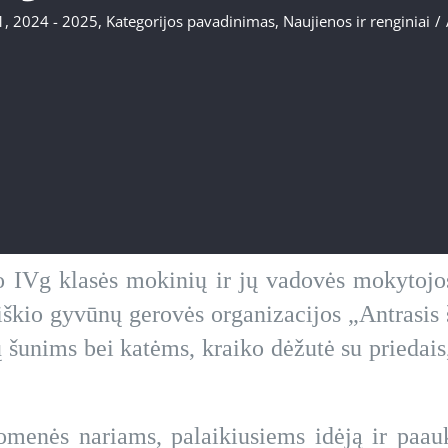
1
,
2024 - 2025
,
Kategorijos pavadinimas
,
Naujienos ir renginiai
/
 IVg klasės mokinių ir jų vadovės mokytojos
kio gyvūnų gerovės organizacijos „Antrasis š
ų šunims bei katėms, kraiko dėžutė su priedais,
omenės nariams, palaikiusiems idėją ir paa