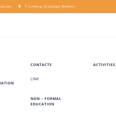
ail.com
P. Cvirkos g. 16, Juodupė, Rokiškio r.
CONTACTS
ACTIVITIE
LINK
MATION
NON – FORMAL
EDUCATION