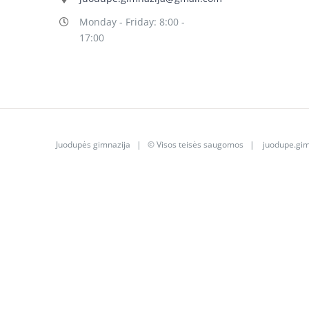
Monday - Friday: 8:00 -
17:00
Juodupės gimnazija
| © Visos teisės saugomos |
juodupe.gi