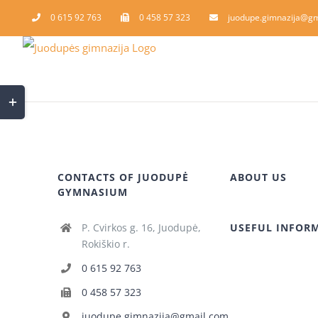
Skip
0 615 92 763
0 458 57 323
juodupe.gimnazija@gm
to
content
Toggle
Sliding
Bar
Area
CONTACTS OF JUODUPĖ
ABOUT US
GYMNASIUM
P. Cvirkos g. 16, Juodupė,
USEFUL INFOR
Rokiškio r.
0 615 92 763
0 458 57 323
juodupe.gimnazija@gmail.com